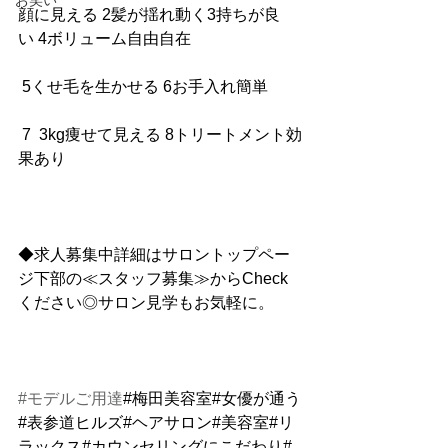
お笑い
顔に見える 2髪が揺れ動く3持ちが良
い 4ボリューム自由自在
 5くせ毛を生かせる 6お手入れ簡単
 7  3kg痩せて見える 8トリートメント効
果あり
◆求人募集中詳細はサロントップペー
ジ下部の≪スタッフ募集≫からCheck
ください◎サロン見学もお気軽に。
#モデルご用達
#梅田美容室#女優が通う
#表参道ヒルズ#ヘアサロン#美容室#リ
ラックス#カウンセリングにこだわり#