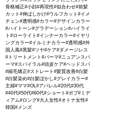
骨格補正#小顔#再現性#似合わせ#前髪
カット#伸ばしかけ#ウルフカット#イメ
チェン#透明感#カラー#デザインカラー
#ハイトーン#グラデーション#ハイライ
ト#ローライト#インナーカラー#イヤリ
ングカラー#イルミナカラー#透明感#外
国人風#黒髪#ツヤ#ケア#ダメージレス
#トリートメント#パーマ#ニュアンスパ
ーマ#スパイラル#頭皮ケア#ヘッドスパ
#縮毛矯正#ストレート#髪質改善#白髪
#白髪染め#白髪ぼかし#グレイカラー#
主婦#ママ#OL#アパレル#20代#30代
#40代#50代#60代#ショート#ボブ#ミデ
ィアム#ロング#大人女性#オトナ女性#
韓国#メンズ