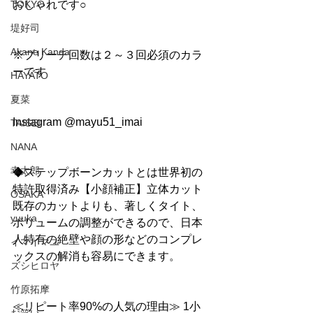
TOKYO
おしゃれです○
堤好司
Akane Kanda
※ブリーチ回数は２～３回必須のカラ
ーです
HAYATO
夏菜
Instagram @mayu51_imai
TAISEI
NANA
幸太郎
◆ステップボーンカットとは世界初の
特許取得済み【小顔補正】立体カット
OSAKA
既存のカットよりも、著しくタイト、
yuuka
ボリュームの調整ができるので、日本
人特有の絶壁や顔の形などのコンプレ
イマイマユ
ックスの解消も容易にできます。
ズシヒロヤ
竹原拓摩
≪リピート率90%の人気の理由≫ 1小