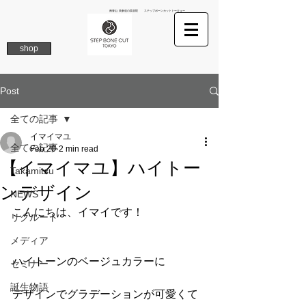
南青山 表参道の美容院 ステップボーンカットトーキョー
shop
Post
全ての記事
イマイマユ
全ての記事
Feb 20
2 min read
【イマイマユ】ハイトー
Takamitsu
ンデザイン
NEWS
こんにちは、イマイです！
リクルート
メディア
ハイトーンのベージュカラーに
セミナー
誕生物語
デザインでグラデーションが可愛くて