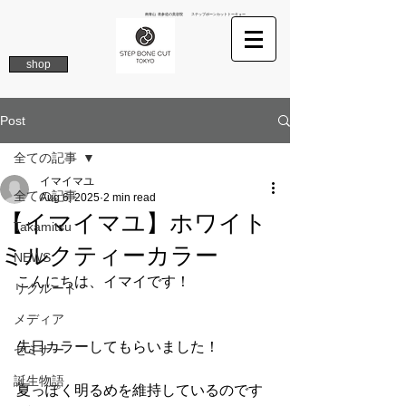
南青山 表参道の美容院 ステップボーンカットトーキョー
shop
Post
全ての記事
イマイマユ
全ての記事
Aug 6, 2025
2 min read
【イマイマユ】ホワイト
Takamitsu
ミルクティーカラー
NEWS
こんにちは、イマイです！
リクルート
メディア
先日カラーしてもらいました！
セミナー
誕生物語
夏っぽく明るめを維持しているのです