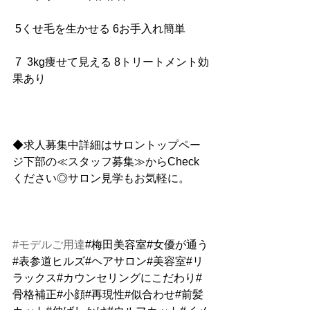
 5くせ毛を生かせる 6お手入れ簡単
 7  3kg痩せて見える 8トリートメント効
果あり
◆求人募集中詳細はサロントップペー
ジ下部の≪スタッフ募集≫からCheck
ください◎サロン見学もお気軽に。
#モデルご用達
#梅田美容室#女優が通う
#表参道ヒルズ#ヘアサロン#美容室#リ
ラックス#カウンセリングにこだわり#
骨格補正#小顔#再現性#似合わせ#前髪