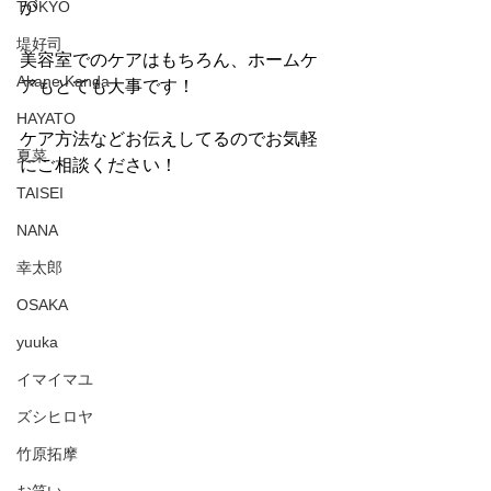
TOKYO
が
堤好司
美容室でのケアはもちろん、ホームケ
Akane Kanda
アもとても大事です！
HAYATO
ケア方法などお伝えしてるのでお気軽
夏菜
にご相談ください！
TAISEI
NANA
幸太郎
OSAKA
yuuka
イマイマユ
ズシヒロヤ
竹原拓摩