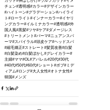
カット#伸ばしかけ#ウルフカット#イメ
チェン#透明感#カラー#デザインカラー
#ハイトーン#グラデーション#ハイライ
ト#ローライト#インナーカラー#イヤリ
ングカラー#イルミナカラー#透明感#外
国人風#黒髪#ツヤ#ケア#ダメージレス
#トリートメント#パーマ#ニュアンスパ
ーマ#スパイラル#頭皮ケア#ヘッドスパ
#縮毛矯正#ストレート#髪質改善#白髪
#白髪染め#白髪ぼかし#グレイカラー#
主婦#ママ#OL#アパレル#20代#30代
#40代#50代#60代#ショート#ボブ#ミデ
ィアム#ロング#大人女性#オトナ女性#
韓国#メンズ