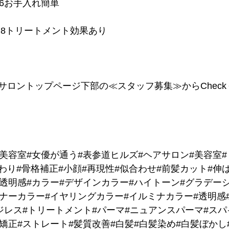
 6お手入れ簡単
える 8トリートメント効果あり
サロントップページ下部の≪スタッフ募集≫からChec
田美容室#女優が通う#表参道ヒルズ#ヘアサロン#美容室#
わり#骨格補正#小顔#再現性#似合わせ#前髪カット#伸
#透明感#カラー#デザインカラー#ハイトーン#グラデー
ンナーカラー#イヤリングカラー#イルミナカラー#透明感
ジレス#トリートメント#パーマ#ニュアンスパーマ#スパ
矯正#ストレート#髪質改善#白髪#白髪染め#白髪ぼかし