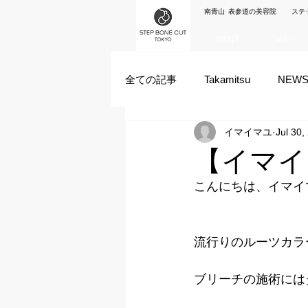
南青山 表参道の美容院 ステ
Concept
Salon
全ての記事
Takamitsu
NEW
イマイマユ
Jul 30,
Akane Kanda
HAYATO
【イマイ
こんにちは、イマイ
ズシヒロヤ
竹原拓摩
流行りのルーツカラ
ブリーチの施術には