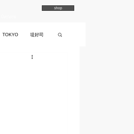
shop
Overview
TOKYO
堤好司
a
イマイマユ