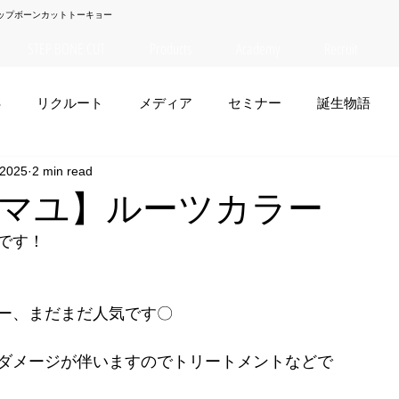
ップボーンカットトーキョー
STEP BONE CUT
Products
Academy
Recruit
S
リクルート
メディア
セミナー
誕生物語
 2025
2 min read
夏菜
TAISEI
NANA
幸太郎
OSAKA
yuuk
マユ】ルーツカラー
です！
お笑い
ー、まだまだ人気です〇
ダメージが伴いますのでトリートメントなどで