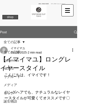
南青山 表参道の美容院 ステップボーンカットトーキョー
shop
Post
全ての記事
イマイマユ
全ての記事
Jul 26, 2025
2 min read
【イマイマユ】ロングレ
Takamitsu
イヤースタイル
NEWS
こんにちは、イマイです！
リクルート
メディア
ロングヘアでも、ナチュラルなレイヤ
セミナー
ースタイルが可愛くてオススメです〇
誕生物語