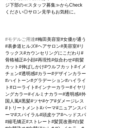
ジ下部の≪スタッフ募集≫からCheck
ください◎サロン見学もお気軽に。
#モデルご用達
#梅田美容室#女優が通う
#表参道ヒルズ#ヘアサロン#美容室#リ
ラックス#カウンセリングにこだわり#
骨格補正#小顔#再現性#似合わせ#前髪
カット#伸ばしかけ#ウルフカット#イメ
チェン#透明感#カラー#デザインカラー
#ハイトーン#グラデーション#ハイライ
ト#ローライト#インナーカラー#イヤリ
ングカラー#イルミナカラー#透明感#外
国人風#黒髪#ツヤ#ケア#ダメージレス
#トリートメント#パーマ#ニュアンスパ
ーマ#スパイラル#頭皮ケア#ヘッドスパ
#縮毛矯正#ストレート#髪質改善#白髪