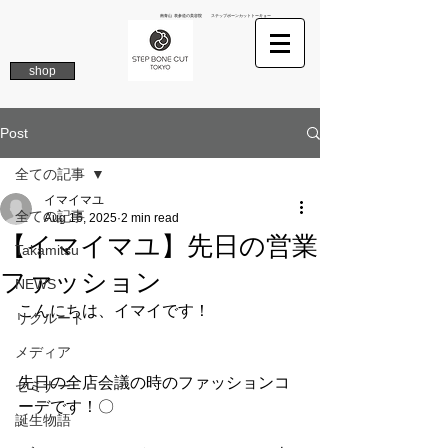
南青山 表参道の美容院 ステップボーンカットトーキョー
shop
Post
全ての記事
イマイマユ
全ての記事
Aug 16, 2025
2 min read
【イマイマユ】先日の営業
Takamitsu
ファッション
NEWS
こんにちは、イマイです！
リクルート
メディア
先日の全店会議の時のファッションコ
セミナー
ーデです！〇
誕生物語