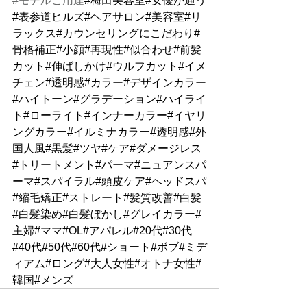
#モデルご用達
#梅田美容室#女優が通う
#表参道ヒルズ#ヘアサロン#美容室#リ
ラックス#カウンセリングにこだわり#
骨格補正#小顔#再現性#似合わせ#前髪
カット#伸ばしかけ#ウルフカット#イメ
チェン#透明感#カラー#デザインカラー
#ハイトーン#グラデーション#ハイライ
ト#ローライト#インナーカラー#イヤリ
ングカラー#イルミナカラー#透明感#外
国人風#黒髪#ツヤ#ケア#ダメージレス
#トリートメント#パーマ#ニュアンスパ
ーマ#スパイラル#頭皮ケア#ヘッドスパ
#縮毛矯正#ストレート#髪質改善#白髪
#白髪染め#白髪ぼかし#グレイカラー#
主婦#ママ#OL#アパレル#20代#30代
#40代#50代#60代#ショート#ボブ#ミデ
ィアム#ロング#大人女性#オトナ女性#
韓国#メンズ