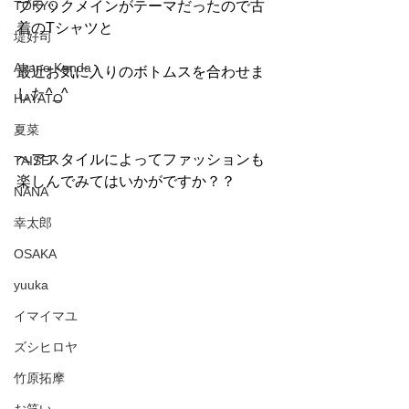
TOKYO
ブラックメインがテーマだったので古
着のTシャツと
堤好司
Akane Kanda
最近お気に入りのボトムスを合わせま
した^_^
HAYATO
夏菜
ヘアスタイルによってファッションも
TAISEI
楽しんでみてはいかがですか？？
NANA
幸太郎
OSAKA
yuuka
イマイマユ
ズシヒロヤ
竹原拓摩