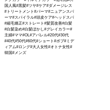
国人風#黒髪#ツヤ#ケア#ダメージレス
#トリートメント#パーマ#ニュアンスパ
ーマ#スパイラル#頭皮ケア#ヘッドスパ
#縮毛矯正#ストレート#髪質改善#白髪
#白髪染め#白髪ぼかし#グレイカラー#
主婦#ママ#OL#アパレル#20代#30代
#40代#50代#60代#ショート#ボブ#ミデ
ィアム#ロング#大人女性#オトナ女性#
韓国#メンズ