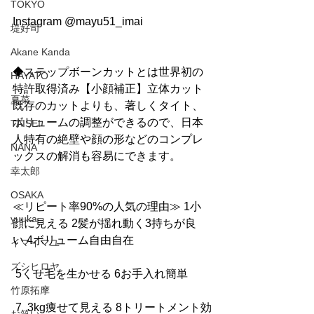
TOKYO
Instagram @mayu51_imai
堤好司
Akane Kanda
◆ステップボーンカットとは世界初の
HAYATO
特許取得済み【小顔補正】立体カット
夏菜
既存のカットよりも、著しくタイト、
ボリュームの調整ができるので、日本
TAISEI
人特有の絶壁や顔の形などのコンプレ
NANA
ックスの解消も容易にできます。
幸太郎
OSAKA
≪リピート率90%の人気の理由≫ 1小
yuuka
顔に見える 2髪が揺れ動く3持ちが良
い 4ボリューム自由自在
イマイマユ
ズシヒロヤ
 5くせ毛を生かせる 6お手入れ簡単
竹原拓摩
 7  3kg痩せて見える 8トリートメント効