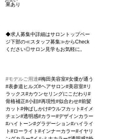
お笑い
果あり
◆求人募集中詳細はサロントップペー
ジ下部の≪スタッフ募集≫からCheck
ください◎サロン見学もお気軽に。
#モデルご用達
#梅田美容室#女優が通う
#表参道ヒルズ#ヘアサロン#美容室#リ
ラックス#カウンセリングにこだわり#
骨格補正#小顔#再現性#似合わせ#前髪
カット#伸ばしかけ#ウルフカット#イメ
チェン#透明感#カラー#デザインカラー
#ハイトーン#グラデーション#ハイライ
ト#ローライト#インナーカラー#イヤリ
ングカラー#イルミナカラー#透明感#外