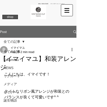
南青山 表参道の美容院 ステップボーンカットトーキョー
shop
Post
全ての記事
イマイマユ
全ての記事
Feb 25
2 min read
【イマイマユ】和装アレン
Takamitsu
ジ
NEWS
こんにちは、イマイです！
リクルート
メディア
タイトなリボン風アレンジが和装との
セミナー
バランスが良くて可愛いです^ ^
誕生物語