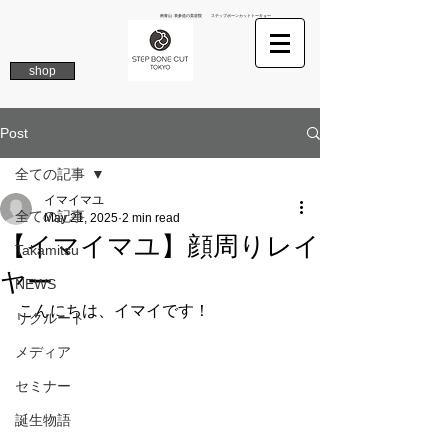
南青山 表参道の美容院 ステップボーンカットトーキョー
shop
Post
全ての記事
イマイマユ
全ての記事
May 21, 2025
2 min read
【イマイマユ】顔周りレイ
Takamitsu
ヤー
NEWS
こんにちは、イマイです！
リクルート
メディア
セミナー
誕生物語