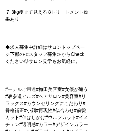
 7  3kg痩せて見える 8トリートメント効
果あり
◆求人募集中詳細はサロントップペー
ジ下部の≪スタッフ募集≫からCheck
ください◎サロン見学もお気軽に。
#モデルご用達
#梅田美容室#女優が通う
#表参道ヒルズ#ヘアサロン#美容室#リ
ラックス#カウンセリングにこだわり#
骨格補正#小顔#再現性#似合わせ#前髪
カット#伸ばしかけ#ウルフカット#イメ
チェン#透明感#カラー#デザインカラー