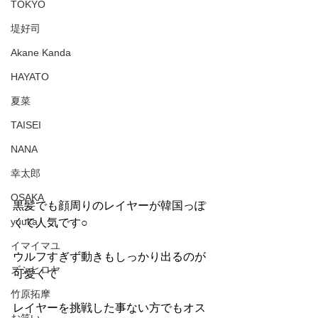
TOKYO
堤好司
Akane Kanda
HAYATO
夏菜
TAISEI
NANA
幸太郎
OSAKA
黒髪でも顔周りのレイヤーが韓国っぽ
yuuka
くて人気です○
イマイマユ
ウルフすぎず動きもしっかり出るのが
ズシヒロヤ
可愛くて
竹原拓摩
レイヤーを挑戦した事ない方でもオス