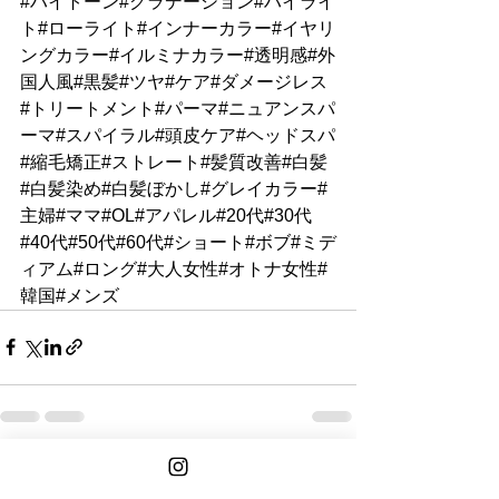
#ハイトーン#グラデーション#ハイライ
ト#ローライト#インナーカラー#イヤリ
ングカラー#イルミナカラー#透明感#外
国人風#黒髪#ツヤ#ケア#ダメージレス
#トリートメント#パーマ#ニュアンスパ
ーマ#スパイラル#頭皮ケア#ヘッドスパ
#縮毛矯正#ストレート#髪質改善#白髪
#白髪染め#白髪ぼかし#グレイカラー#
主婦#ママ#OL#アパレル#20代#30代
#40代#50代#60代#ショート#ボブ#ミデ
ィアム#ロング#大人女性#オトナ女性#
韓国#メンズ
See All
Recent Posts