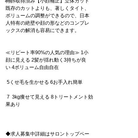
お笑い
特許取得済み【小顔補正】立体カット
既存のカットよりも、著しくタイト、
ボリュームの調整ができるので、日本
人特有の絶壁や顔の形などのコンプレ
ックスの解消も容易にできます。
≪リピート率90%の人気の理由≫ 1小
顔に見える 2髪が揺れ動く3持ちが良
い 4ボリューム自由自在
 5くせ毛を生かせる 6お手入れ簡単
 7  3kg痩せて見える 8トリートメント効
果あり
◆求人募集中詳細はサロントップペー