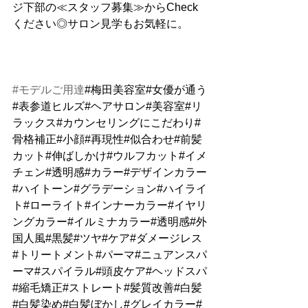
ジ下部の≪スタッフ募集≫からCheck
ください◎サロン見学もお気軽に。
#モデルご用達
#梅田美容室#女優が通う
#表参道ヒルズ#ヘアサロン#美容室#リ
ラックス#カウンセリングにこだわり#
骨格補正#小顔#再現性#似合わせ#前髪
カット#伸ばしかけ#ウルフカット#イメ
チェン#透明感#カラー#デザインカラー
#ハイトーン#グラデーション#ハイライ
ト#ローライト#インナーカラー#イヤリ
ングカラー#イルミナカラー#透明感#外
国人風#黒髪#ツヤ#ケア#ダメージレス
#トリートメント#パーマ#ニュアンスパ
ーマ#スパイラル#頭皮ケア#ヘッドスパ
#縮毛矯正#ストレート#髪質改善#白髪
#白髪染め#白髪ぼかし#グレイカラー#