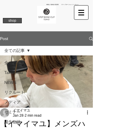
南青山 表参道の美容院 ステップボーンカットトーキョー
shop
Post
全ての記事
全ての記事
Takamitsu
NEWS
リクルート
メディア
イマイマユ
セミナー
Jan 28
2 min read
【イマイマユ】メンズハ
誕生物語