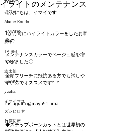
イライトのメンテナンス
TOKYO
堤好司
こんにちは、イマイです！
Akane Kanda
HAYATO
1か月前にハイライトカラーをしたお客
様の
夏菜
TAISEI
メンテナンスカラーでベージュ感を増
NANA
やしました〇
幸太郎
全頭ブリーチに抵抗ある方でも試しや
OSAKA
すいのでオススメです^_^
yuuka
イマイマユ
Instagram @mayu51_imai
ズシヒロヤ
竹原拓摩
◆ステップボーンカットとは世界初の