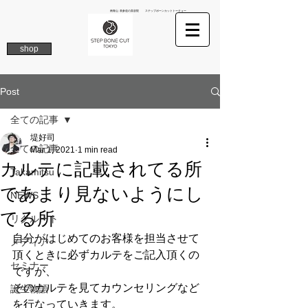
南青山 表参道の美容院 ステップボーンカットトーキョー
shop
Post
全ての記事
堤好司
全ての記事
Mar 1, 2021
1 min read
カルテに記載されてる所
Takamitsu
であまり見ないようにし
NEWS
てる所
リクルート
自分がはじめてのお客様を担当させて
メディア
頂くときに必ずカルテをご記入頂くの
セミナー
ですが、
そのカルテを見てカウンセリングなど
誕生物語
を行なっていきます。