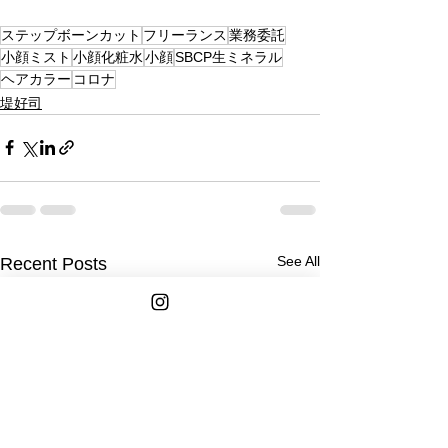
ステップボーンカット
フリーランス
業務委託
小顔ミスト
小顔化粧水
小顔
SBCP生ミネラル
ヘアカラー
コロナ
堤好司
See All
Recent Posts