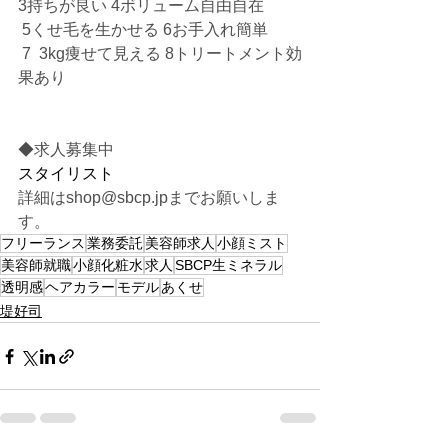
3持ちが良い 4ボリューム自由自在
 5くせ毛を生かせる 6お手入れ簡単
 7  3kg痩せて見える 8トリートメント効
果あり
◆求人募集中
スタイリスト
詳細はshop@sbcp.jpまでお願いしま
す。
フリーランス
業務委託
美容師求人
小顔ミスト
美容師就職
小顔化粧水
求人
SBCP生ミネラル
透明感
ヘアカラー
モデル
あくせ
堤好司