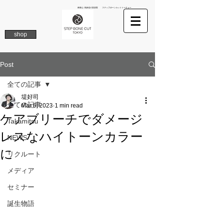
南青山 表参道の美容院 ステップボーンカットトーキョー
shop
Post
全ての記事
堤好司
全ての記事
Mar 6, 2023
1 min read
ケアブリーチでダメージ
Takamitsu
レスなハイトーンカラー
NEWS
に
リクルート
メディア
セミナー
誕生物語