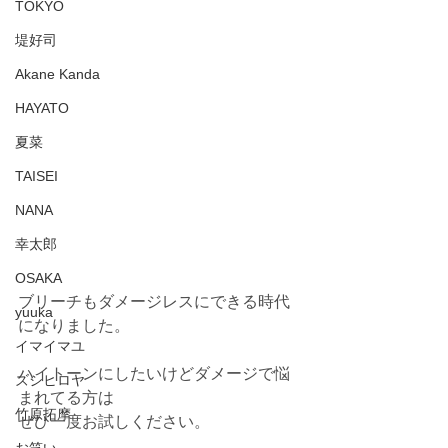
TOKYO
堤好司
Akane Kanda
HAYATO
夏菜
TAISEI
NANA
幸太郎
OSAKA
ブリーチもダメージレスにできる時代
yuuka
になりました。
イマイマユ
ハイトーンにしたいけどダメージで悩
ズシヒロヤ
まれてる方は
竹原拓摩
ぜひ一度お試しください。