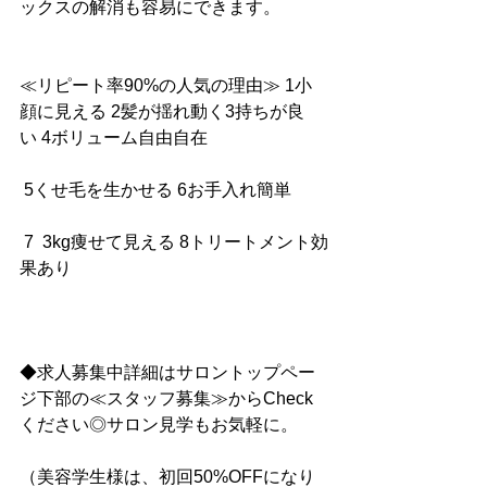
ックスの解消も容易にできます。
≪リピート率90%の人気の理由≫ 1小
顔に見える 2髪が揺れ動く3持ちが良
い 4ボリューム自由自在
 5くせ毛を生かせる 6お手入れ簡単
 7  3kg痩せて見える 8トリートメント効
果あり
◆求人募集中詳細はサロントップペー
ジ下部の≪スタッフ募集≫からCheck
ください◎サロン見学もお気軽に。
（美容学生様は、初回50%OFFになり