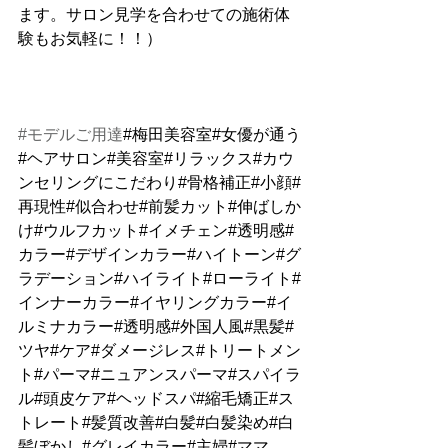
ます。サロン見学を合わせての施術体
験もお気軽に！！）
#モデルご用達
#梅田美容室#女優が通う
#ヘアサロン#美容室#リラックス#カウ
ンセリングにこだわり#骨格補正#小顔#
再現性#似合わせ#前髪カット#伸ばしか
け#ウルフカット#イメチェン#透明感#
カラー#デザインカラー#ハイトーン#グ
ラデーション#ハイライト#ローライト#
インナーカラー#イヤリングカラー#イ
ルミナカラー#透明感#外国人風#黒髪#
ツヤ#ケア#ダメージレス#トリートメン
ト#パーマ#ニュアンスパーマ#スパイラ
ル#頭皮ケア#ヘッドスパ#縮毛矯正#ス
トレート#髪質改善#白髪#白髪染め#白
髪ぼかし#グレイカラー#主婦#ママ