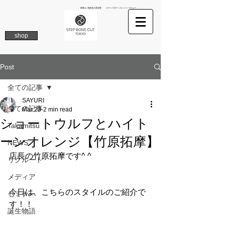
南青山 表参道の美容院 ステップボーンカットトーキョー
shop
Post
全ての記事
SAYURI
全ての記事
Mar 23
2 min read
ショートウルフとハイト
Takamitsu
ーンオレンジ【竹原拓摩】
NEWS
店長の竹原拓摩です^ ^
リクルート
メディア
今日は、こちらのスタイルのご紹介で
セミナー
す！！
誕生物語