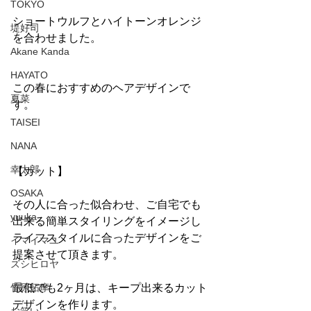
TOKYO
ショートウルフとハイトーンオレンジ
堤好司
を合わせました。
Akane Kanda
HAYATO
この春におすすめのヘアデザインで
夏菜
す。
TAISEI
NANA
幸太郎
【カット】
OSAKA
その人に合った似合わせ、ご自宅でも
yuuka
出来る簡単スタイリングをイメージし
ライフスタイルに合ったデザインをご
イマイマユ
提案させて頂きます。
ズシヒロヤ
竹原拓摩
最低でも2ヶ月は、キープ出来るカット
デザインを作ります。