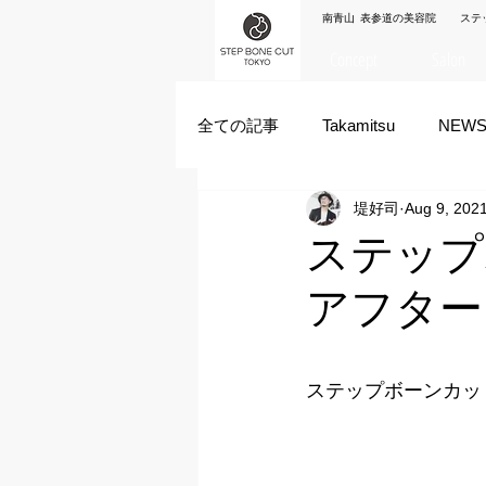
南青山 表参道の美容院 ステ
Concept
Salon
全ての記事
Takamitsu
NEW
堤好司
Aug 9, 202
Akane Kanda
HAYATO
ステップ
アフター
ズシヒロヤ
竹原拓摩
ステップボーンカッ