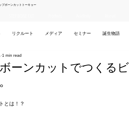
ップボーンカットトーキョー
STEP BONE CUT
Products
Academy
Recruit
S
リクルート
メディア
セミナー
誕生物語
1
1 min read
夏菜
TAISEI
NANA
幸太郎
OSAKA
yuuk
ボーンカットでつくるビ
。
お笑い
トとは！？