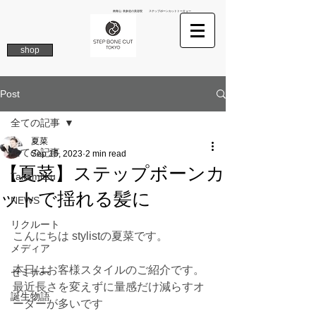
南青山 表参道の美容院 ステップボーンカットトーキョー
shop
Post
全ての記事
夏菜
全ての記事
Sep 15, 2023
2 min read
【夏菜】ステップボーンカ
Takamitsu
ットで揺れる髪に
NEWS
リクルート
こんにちは stylistの夏菜です。
メディア
本日はお客様スタイルのご紹介です。
セミナー
最近長さを変えずに量感だけ減らすオ
誕生物語
ーダーが多いです