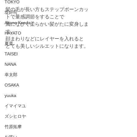
TOKYO
髪の毛が長い方もステップボーンカッ
堤好司
トで量感調節をすることで
Akane Kanda
風になびく柔らかい髪がたに変身しま
す。
HAYATO
顔まわりなどにレイヤーを入れると
夏菜
とても美しいシルエットになります。
TAISEI
NANA
幸太郎
OSAKA
yuuka
イマイマユ
ズシヒロヤ
竹原拓摩