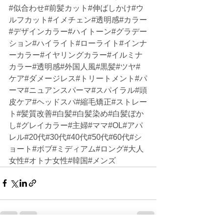
#似合わせ#前髪カット#伸ばしかけ#ウ
ルフカット#イメチェン#透明感#カラー
#デザインカラー#ハイトーン#グラデー
ション#ハイライト#ローライト#インナ
ーカラー#イヤリングカラー#イルミナ
カラー#透明感#外国人風#黒髪#ツヤ#
ケア#ダメージレス#トリートメント#パ
ーマ#ニュアンスパーマ#スパイラル#頭
皮ケア#ヘッドスパ#縮毛矯正#ストレー
ト#髪質改善#白髪#白髪染め#白髪ぼか
し#グレイカラー#主婦#ママ#OL#アパ
レル#20代#30代#40代#50代#60代#シ
ョート#ボブ#ミディアム#ロング#大人
女性#オトナ女性#韓国#メンズ