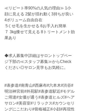
≪リピート率90%の人気の理由≫ 1小
顔に見える 2髪が揺れ動く3持ちが良い 
4ボリューム自由自在
 5くせ毛を生かせる 6お手入れ簡単
 7  3kg痩せて見える 8トリートメント効
果あり
◆求人募集中詳細はサロントップペー
ジ下部の≪スタッフ募集≫からCheck
ください◎サロン見学もお気軽に。
#表参道
#南青山#西麻布#六本木#渋谷#
明治神宮前#外苑駅#表参道駅近#モデル
ご用達#女優が通う#表参道ヒルズ#ヘア
サロン#美容室#リラックス#カウンセリ
ングにこだわり#骨格補正#小顔#再現性