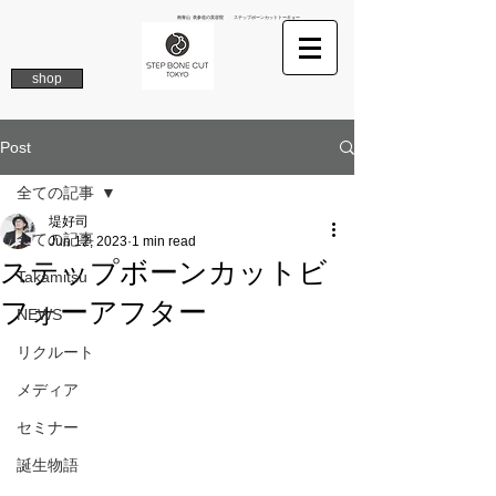
南青山 表参道の美容院 ステップボーンカットトーキョー
shop
Post
全ての記事
堤好司
全ての記事
Jun 12, 2023
1 min read
ステップボーンカットビ
Takamitsu
フォーアフター
NEWS
リクルート
メディア
セミナー
誕生物語