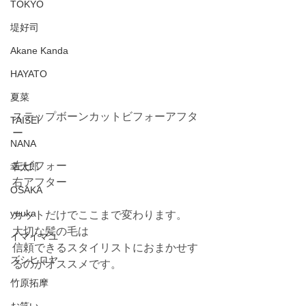
TOKYO
堤好司
Akane Kanda
HAYATO
夏菜
ステップボーンカットビフォーアフタ
TAISEI
ー
NANA
左ビフォー
幸太郎
右アフター
OSAKA
yuuka
カットだけでここまで変わります。
大切な髪の毛は
イマイマユ
信頼できるスタイリストにおまかせす
ズシヒロヤ
るのがオススメです。
竹原拓摩