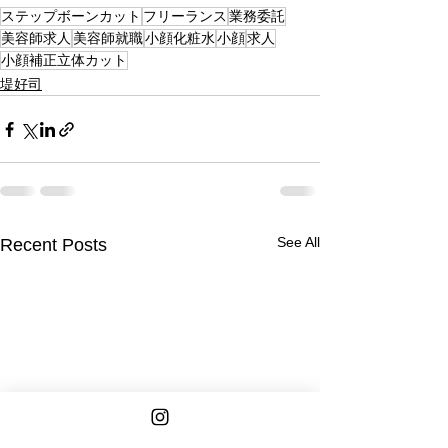
ステップボーンカット
フリーランス
業務委託
美容師求人
美容師就職
小顔化粧水
小顔
求人
小顔補正立体カット
堤好司
See All
Recent Posts