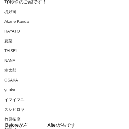
TOKYO
イル」のご紹です！
堤好司
Akane Kanda
HAYATO
夏菜
TAISEI
NANA
幸太郎
OSAKA
yuuka
イマイマユ
ズシヒロヤ
竹原拓摩
Beforeが左　　　　 Afterが右です