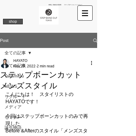
南青山 表参道の美容院 ステップボーンカットトーキョー
shop
Post
全ての記事
HAYATO
全ての記事
Nov 29, 2022
2 min read
ステップボーンカット
Takamitsu
メンズスタイル
NEWS
こんにちは！　スタイリストの
リクルート
HAYATOです！
メディア
今回はステップボーンカットのみで再
セミナー
現した
誕生物語
Before &Afterのスタイル「メンズスタ