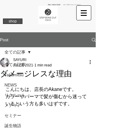
南青山 表参道の美容院 ステップボーンカットトーキョー
shop
Post
全ての記事
SAYURI
全ての記事
Jul 23, 2021
1 min read
ダメージレスな理由
Takamitsu
NEWS
こんにちは、店長のAkaneです。
リクルート
カラーやパーマで髪が傷むから迷って
いるという方も多いはずです。
メディア
セミナー
誕生物語