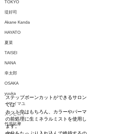
TOKYO
堤好司
Akane Kanda
HAYATO
夏菜
TAISEI
NANA
幸太郎
OSAKA
yuuka
ステップボーンカットができるサロン
イマイマユ
では
カット中はもちろん、カラーやパーマ
ズシヒロヤ
の前処理に生ミネラルミストを使用し
竹原拓摩
ます。
水分をたっぷり入れ込んで維持するの