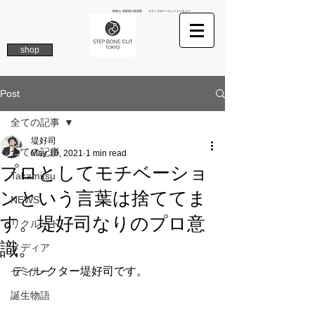
南青山 表参道の美容院 ステップボーンカットトーキョー
shop
Post
全ての記事
堤好司
全ての記事
May 10, 2021
1 min read
プロとしてモチベーショ
Takamitsu
ンという言葉は捨ててま
NEWS
す。堤好司なりのプロ意
リクルート
識。
メディア
ディレクター堤好司です。
セミナー
誕生物語