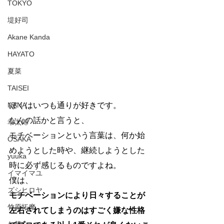
TOKYO
堤好司
Akane Kanda
HAYATO
夏菜
TAISEI
NANA
ぼくはいつも通りが好きです。
なんの話かと言うと、
幸太郎
モチベーションという言葉は、何か始
OSAKA
めようとした時や、継続しようとした
yuuka
時に必ず感じるものですよね。
イマイマユ
僕は、
ズシヒロヤ
モチベーションにより日々することが
竹原拓摩
左右されてしまうのはすごく嫌な性格