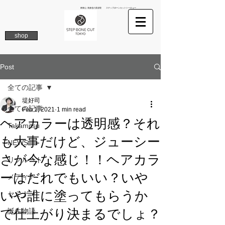
南青山 表参道の美容院 ステップボーンカットトーキョー
shop
Post
全ての記事
堤好司
全ての記事
Feb 1, 2021
1 min read
ヘアカラーは透明感？それ
Takamitsu
も大事だけど、ジューシー
NEWS
さが今な感じ！！ヘアカラ
リクルート
ーはだれでもいい？いや
メディア
いや誰に塗ってもらうか
セミナー
で仕上がり決まるでしょ？
誕生物語