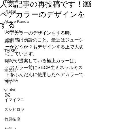
人気記事の再投稿です！￼
TOKYO
ヘアカラーのデザインを
堤好司
Akane Kanda
する
HAYATO
ヘアカラーのデザインをする時、
透明感は勿論のこと、最近はジューシ
夏菜
ーかどうか？もデザインする上で大切
TAISEI
にしています。
NANA
ぼくが提案している極上カラーは、
ヘアカラー前にSBCP生ミネラルミス
幸太郎
トをふんだんに使用したヘアカラーで
OSAKA
す。
yuuka
￼
イマイマユ
ズシヒロヤ
竹原拓摩