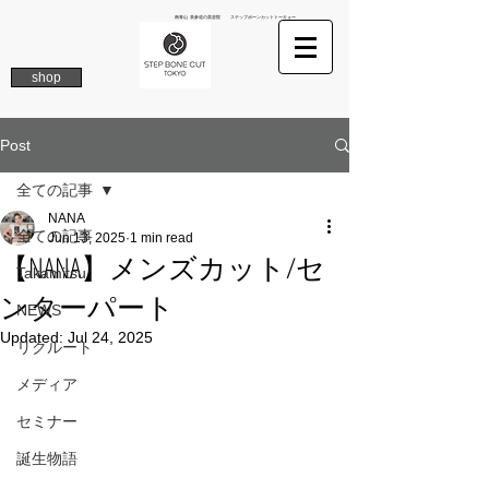
南青山 表参道の美容院 ステップボーンカットトーキョー
shop
Post
全ての記事
NANA
全ての記事
Jun 13, 2025
1 min read
【NANA】メンズカット/セ
Takamitsu
ンターパート
NEWS
Updated:
Jul 24, 2025
リクルート
メディア
セミナー
誕生物語