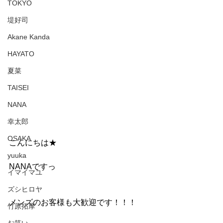
TOKYO
堤好司
Akane Kanda
HAYATO
夏菜
TAISEI
NANA
幸太郎
OSAKA
こんにちは★
yuuka
NANAですっ
イマイマユ
ズシヒロヤ
メンズのお客様も大歓迎です！！！
竹原拓摩