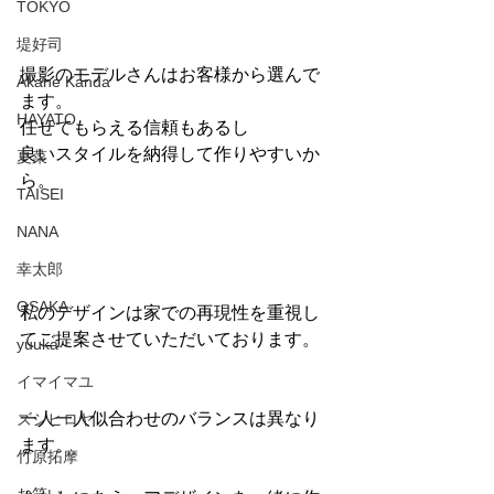
TOKYO
堤好司
撮影のモデルさんはお客様から選んで
Akane Kanda
ます。
HAYATO
任せてもらえる信頼もあるし
良いスタイルを納得して作りやすいか
夏菜
ら。
TAISEI
NANA
幸太郎
OSAKA
私のデザインは家での再現性を重視し
てご提案させていただいております。
yuuka
イマイマユ
一人一人似合わせのバランスは異なり
ズシヒロヤ
ます。
竹原拓摩