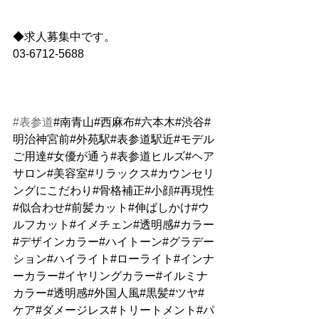
◆求人募集中です。
03-6712-5688
#表参道
#南青山#西麻布#六本木#渋谷#
明治神宮前#外苑駅#表参道駅近#モデル
ご用達#女優が通う#表参道ヒルズ#ヘア
サロン#美容室#リラックス#カウンセリ
ングにこだわり#骨格補正#小顔#再現性
#似合わせ#前髪カット#伸ばしかけ#ウ
ルフカット#イメチェン#透明感#カラー
#デザインカラー#ハイトーン#グラデー
ション#ハイライト#ローライト#インナ
ーカラー#イヤリングカラー#イルミナ
カラー#透明感#外国人風#黒髪#ツヤ#
ケア#ダメージレス#トリートメント#パ