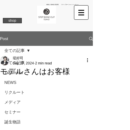
南青山 表参道の美容院 ステップボーンカットトーキョー
shop
Post
全ての記事
堤好司
全ての記事
Sep 17, 2024
2 min read
モデルさんはお客様
Takamitsu
NEWS
リクルート
メディア
セミナー
誕生物語