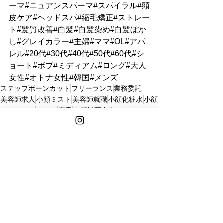
ーマ#ニュアンスパーマ#スパイラル#頭
皮ケア#ヘッドスパ#縮毛矯正#ストレー
ト#髪質改善#白髪#白髪染め#白髪ぼか
し#グレイカラー#主婦#ママ#OL#アパ
レル#20代#30代#40代#50代#60代#シ
ョート#ボブ#ミディアム#ロング#大人
女性#オトナ女性#韓国#メンズ
ステップボーンカット
フリーランス
業務委託
美容師求人
小顔ミスト
美容師就職
小顔化粧水
小顔
ヘアカラー
モデル
癖毛
小顔補正立体カット
フリーランス美容師
美容師
オープニングスタッフ
小顔カット
ショートボブ
モデルが集まる
あくせ
女優が通う
インナーカラー
カット専門店
切りっぱなし
ハンサムショート
美容学生
MEGUMI愛用
マッシュ
リニューアルオープン
オープニングレセプション
ハイトーン
堤好司