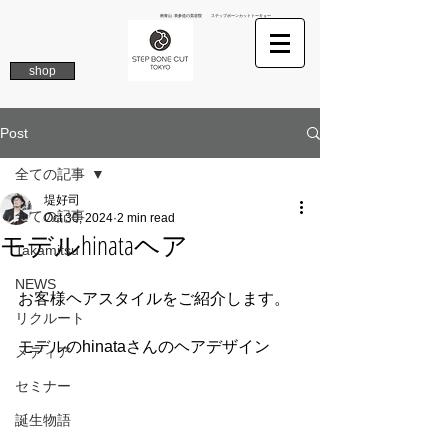
南青山 表参道の美容院 ステップボーンカットトーキョー
shop
Post
全ての記事
堤好司
全ての記事
Oct 30, 2024
2 min read
モデルhinataヘア
Takamitsu
NEWS
お客様ヘアスタイルをご紹介します。
リクルート
モデルのhinataさんのヘアデザイン
メディア
セミナー
誕生物語