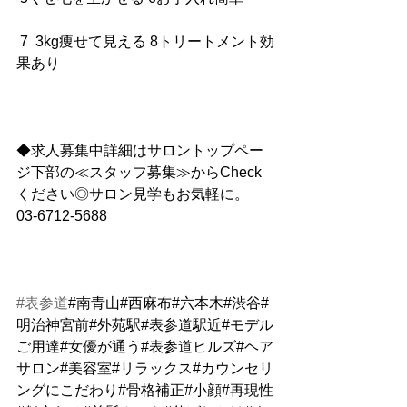
 7  3kg痩せて見える 8トリートメント効
果あり
◆求人募集中詳細はサロントップペー
ジ下部の≪スタッフ募集≫からCheck
ください◎サロン見学もお気軽に。
03-6712-5688
#表参道
#南青山#西麻布#六本木#渋谷#
明治神宮前#外苑駅#表参道駅近#モデル
ご用達#女優が通う#表参道ヒルズ#ヘア
サロン#美容室#リラックス#カウンセリ
ングにこだわり#骨格補正#小顔#再現性