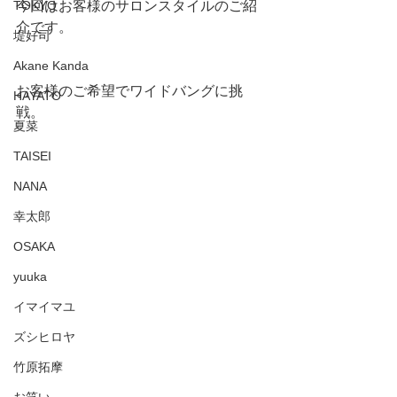
TOKYO
今回はお客様のサロンスタイルのご紹
介です。
堤好司
Akane Kanda
お客様のご希望でワイドバングに挑
HAYATO
戦。
夏菜
TAISEI
NANA
幸太郎
OSAKA
yuuka
イマイマユ
ズシヒロヤ
竹原拓摩