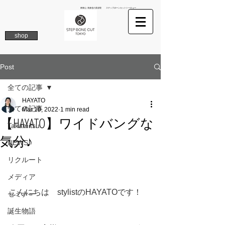
南青山 表参道の美容院 ステップボーンカットトーキョー
shop
Post
全ての記事
HAYATO
全ての記事
Mar 10, 2022
1 min read
【HAYATO】ワイドバングな
Takamitsu
気分♪
NEWS
リクルート
メディア
こんにちは　stylistのHAYATOです！
セミナー
誕生物語