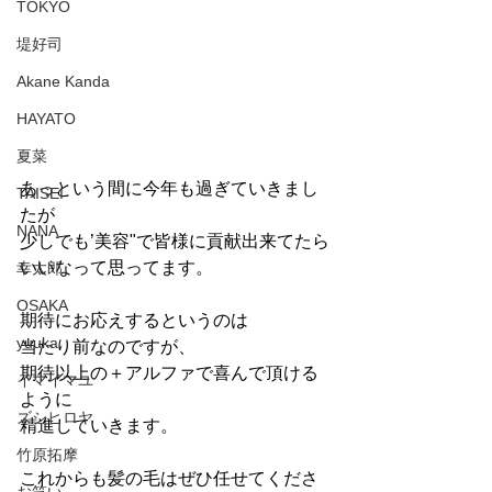
TOKYO
堤好司
Akane Kanda
HAYATO
夏菜
あっという間に今年も過ぎていきまし
TAISEI
たが
NANA
少しでも’美容"で皆様に貢献出来てたら
いいなって思ってます。
幸太郎
OSAKA
期待にお応えするというのは
yuuka
当たり前なのですが、
期待以上の＋アルファで喜んで頂ける
イマイマユ
ように
ズシヒロヤ
精進していきます。
竹原拓摩
これからも髪の毛はぜひ任せてくださ