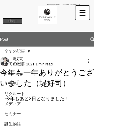
南青山 表参道の美容院 ステップボーンカットトーキョー
shop
Post
全ての記事
堤好司
全ての記事
Dec 30, 2021
1 min read
今年も一年ありがとうござ
Takamitsu
いました（堤好司）
NEWS
リクルート
今年もあと2日となりました！
メディア
セミナー
誕生物語