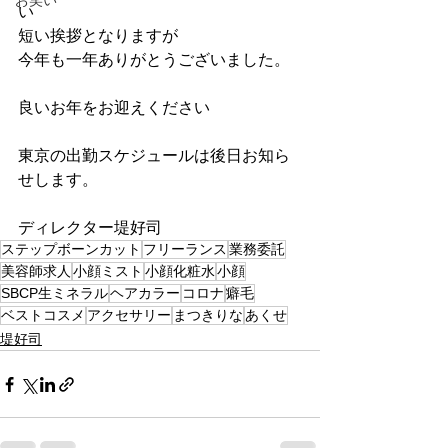
お笑い
い
短い挨拶となりますが
今年も一年ありがとうございました。
良いお年をお迎えください
東京の出勤スケジュールは後日お知ら
せします。
ディレクター堤好司
ステップボーンカット
フリーランス
業務委託
美容師求人
小顔ミスト
小顔化粧水
小顔
SBCP生ミネラル
ヘアカラー
コロナ
癖毛
ベストコスメ
アクセサリー
まつきりな
あくせ
堤好司