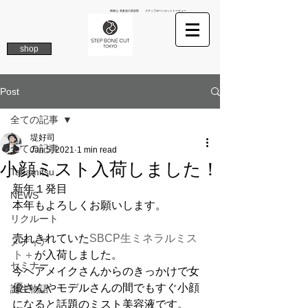
南青山 表参道の美容院 ステップボーンカットトーキョー
shop
Post
全ての記事
堤好司
全ての記事
Jan 5, 2021
1 min read
小顔ミスト入荷しました！
Takamitsu
新年１発目
NEWS
本年もよろしくお願いします。
リクルート
売れきれていた
SBCP生ミネラルミス
メディア
ト＋
が入荷しました。
セミナー
今ヘアメイクさんからのきっかけで女
優さんやモデルさんの間でもすぐ小顔
誕生物語
になると話題のミスト美容液です。