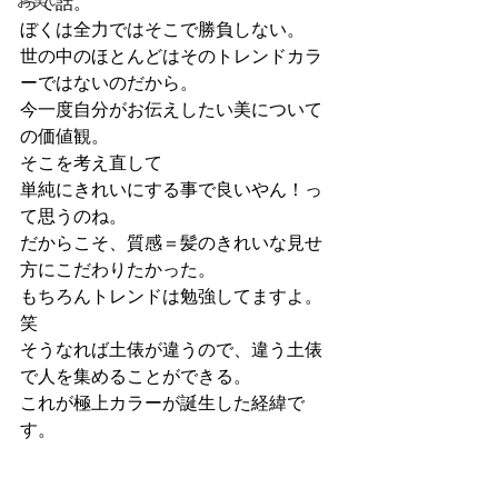
お笑い
って話。
ぼくは全力ではそこで勝負しない。
世の中のほとんどはそのトレンドカラ
ーではないのだから。
今一度自分がお伝えしたい美について
の価値観。
そこを考え直して
単純にきれいにする事で良いやん！っ
て思うのね。
だからこそ、質感＝髪のきれいな見せ
方にこだわりたかった。
もちろんトレンドは勉強してますよ。
笑
そうなれば土俵が違うので、違う土俵
で人を集めることができる。
これが極上カラーが誕生した経緯で
す。