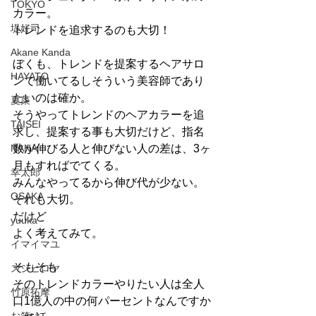
TOKYO
カラー。
堤好司
トレンドを追求するのも大切！
Akane Kanda
ぼくも、トレンドを提案するヘアサロ
HAYATO
ンで働いてるしそういう美容師であり
たいのは確か。
夏菜
そうやってトレンドのヘアカラーを追
TAISEI
求し、提案する事も大切だけど、指名
NANA
数が伸びる人と伸びない人の差は、3ヶ
月もすればでてくる。
幸太郎
みんなやってるから伸び代が少ない。
OSAKA
それも大切。
だけど
yuuka
よく考えてみて。
イマイマユ
そもそも
ズシヒロヤ
そのトレンドカラーやりたい人は全人
竹原拓摩
口1億人の中の何パーセントなんですか