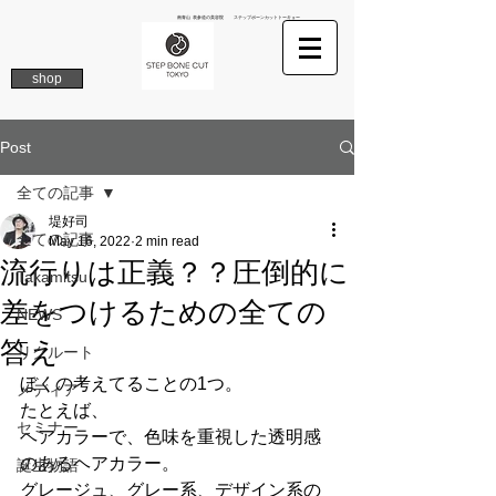
南青山 表参道の美容院 ステップボーンカットトーキョー
shop
Post
全ての記事
堤好司
全ての記事
May 16, 2022
2 min read
流行りは正義？？圧倒的に
Takamitsu
差をつけるための全ての
NEWS
答え
リクルート
ぼくの考えてることの1つ。
メディア
たとえば、
セミナー
ヘアカラーで、色味を重視した透明感
のあるヘアカラー。
誕生物語
グレージュ、グレー系、デザイン系の