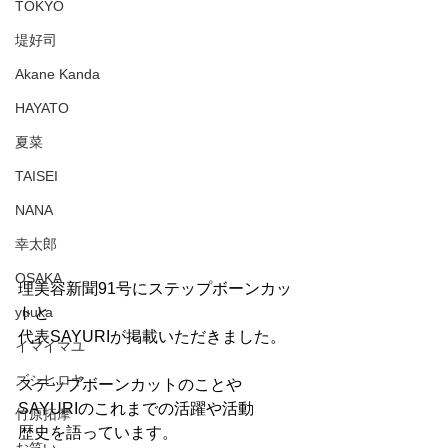
TOKYO
堤好司
Akane Kanda
HAYATO
夏菜
TAISEI
NANA
幸太郎
OSAKA
理美容新聞91号にステップボーンカッ
トと
yuuka
代表SAYURIが掲載いただきました。
イマイマユ
ズシヒロヤ
ステップボーンカットのことや
SAYURIのこれまでの活躍や活動
竹原拓摩
歴史を語っています。