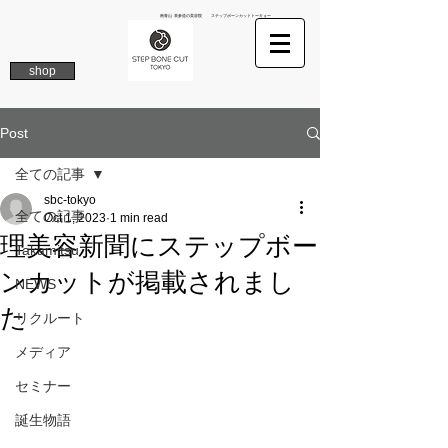
南青山 表参道の美容院 ステップボーンカットトーキョー
shop
Post
全ての記事
sbc-tokyo
全ての記事
Oct 1, 2023
1 min read
理美容新聞にステップボー
Takamitsu
ンカットが掲載されまし
NEWS
た
リクルート
メディア
セミナー
誕生物語