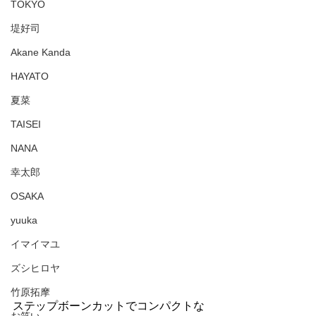
TOKYO
堤好司
Akane Kanda
HAYATO
夏菜
TAISEI
NANA
幸太郎
OSAKA
yuuka
イマイマユ
ズシヒロヤ
竹原拓摩
ステップボーンカットでコンパクトな