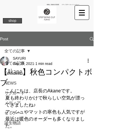
南青山 表参道の美容院 ステップボーンカットトーキョー
shop
Post
全ての記事
SAYURI
全ての記事
Sep 19, 2021
1 min read
【Akane】秋色コンパクトボ
Takamitsu
ブ
NEWS
こんにちは、店長のAkaneです。
リクルート
夏も終わりかけで秋らしい空気が漂っ
メディア
てきましたね♪
アッシュやマットの寒色も人気ですが
セミナー
最近は暖色のオーダーも多くなりまし
誕生物語
た。