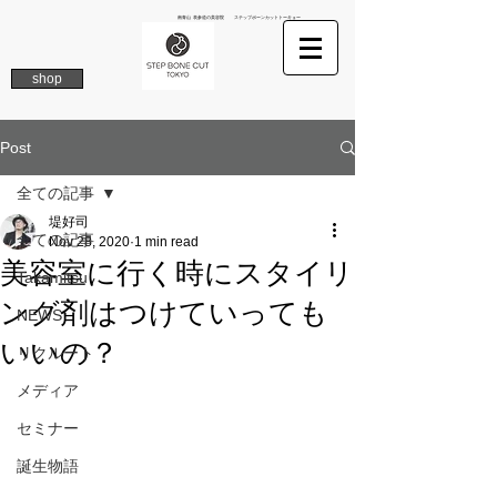
南青山 表参道の美容院 ステップボーンカットトーキョー
shop
Post
全ての記事
堤好司
全ての記事
Nov 28, 2020
1 min read
美容室に行く時にスタイリ
Takamitsu
ング剤はつけていっても
NEWS
いいの？
リクルート
メディア
セミナー
誕生物語