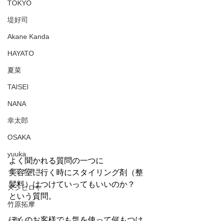
TOKYO
堤好司
Akane Kanda
HAYATO
夏菜
TAISEI
NANA
幸太郎
OSAKA
yuuka
よく聞かれる質問の一つに
イマイマユ
美容室に行く時にスタイリング剤（整
髪料）はつけていってもいいのか？
ズシヒロヤ
という質問。
竹原拓摩
ぼくのお客様でも気を使って何もつけ