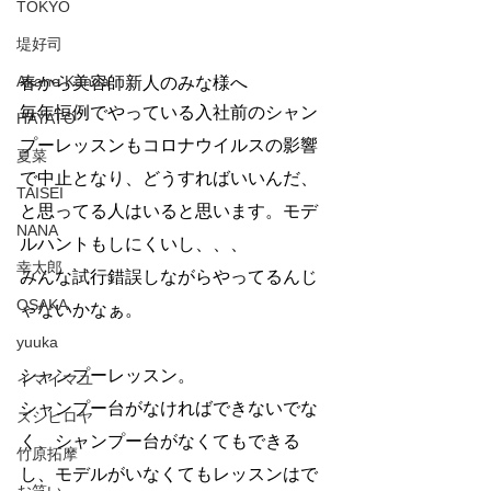
TOKYO
堤好司
Akane Kanda
春から美容師新人のみな様へ
毎年恒例でやっている入社前のシャン
HAYATO
プーレッスンもコロナウイルスの影響
夏菜
で中止となり、どうすればいいんだ、
TAISEI
と思ってる人はいると思います。モデ
NANA
ルハントもしにくいし、、、
幸太郎
みんな試行錯誤しながらやってるんじ
OSAKA
ゃないかなぁ。
yuuka
シャンプーレッスン。
イマイマユ
シャンプー台がなければできないでな
ズシヒロヤ
く、シャンプー台がなくてもできる
竹原拓摩
し、モデルがいなくてもレッスンはで