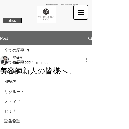
南青山 表参道の美容院 ステップボーンカットトーキョー
shop
Post
全ての記事
堤好司
全ての記事
Apr 4, 2022
1 min read
美容師新人の皆様へ。
Takamitsu
NEWS
リクルート
メディア
セミナー
誕生物語