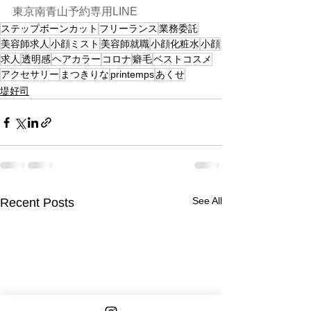
東京南青山予約専用LINE
ステップボーンカット
フリーランス
業務委託
美容師求人
小顔ミスト
美容師就職
小顔化粧水
小顔
求人
透明感
ヘアカラー
コロナ
癖毛
ベストコスメ
アクセサリー
まつきりな
printemps
あくせ
堤好司
See All
Recent Posts