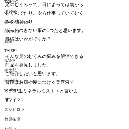
TOKYO
足のむくみって、日によっては朝から
堤好司
むくんでたり、夕方仕事していてむく
Akane Kanda
みを感じたり
悩みのつきない事の1つだと思います。
HAYATO
皆様はいかがですか？
夏菜
TAISEI
そんな足のむくみの悩みを解消できる
NANA
商品を発見しました。
幸太郎
ご紹介したいと思います。
OSAKA
普段はお顔や髪につける美容液で
yuuka
SBCP生ミネラルミスト＋と言いま
す。
イマイマユ
ズシヒロヤ
竹原拓摩