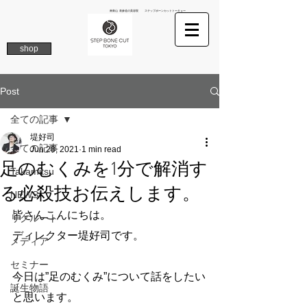
南青山 表参道の美容院 ステップボーンカットトーキョー
shop
Post
全ての記事
堤好司
全ての記事
Jun 28, 2021
1 min read
足のむくみを1分で解消す
Takamitsu
る必殺技お伝えします。
NEWS
皆さんこんにちは。
リクルート
ディレクター堤好司です。
メディア
セミナー
今日は”足のむくみ”について話をしたい
誕生物語
と思います。