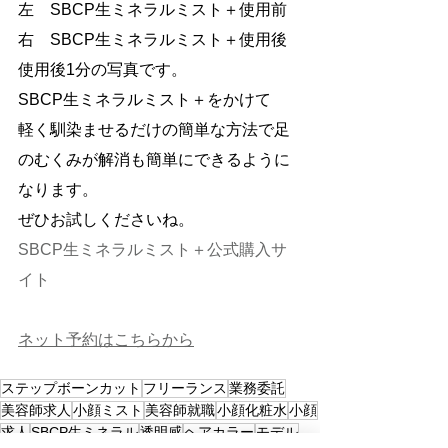
左　SBCP生ミネラルミスト＋使用前
右　SBCP生ミネラルミスト＋使用後
使用後1分の写真です。
SBCP生ミネラルミスト＋をかけて
軽く馴染ませるだけの簡単な方法で足
のむくみが解消も簡単にできるように
なります。
ぜひお試しくださいね。
SBCP生ミネラルミスト＋公式購入サ
イト
ネット予約はこちらから
ステップボーンカット
フリーランス
業務委託
美容師求人
小顔ミスト
美容師就職
小顔化粧水
小顔
求人
SBCP生ミネラル
透明感
ヘアカラー
モデル