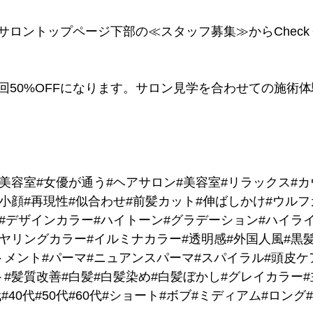
サロントップページ下部の≪スタッフ募集≫からChec
回50%OFFになります。サロン見学を合わせての施術
田美容室#女優が通う#ヘアサロン#美容室#リラックス#
小顔#再現性#似合わせ#前髪カット#伸ばしかけ#ウルフ
ー#デザインカラー#ハイトーン#グラデーション#ハイラ
ヤリングカラー#イルミナカラー#透明感#外国人風#黒髪
トメント#パーマ#ニュアンスパーマ#スパイラル#頭皮ケ
#髪質改善#白髪#白髪染め#白髪ぼかし#グレイカラー#主
代#40代#50代#60代#ショート#ボブ#ミディアム#ロン