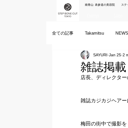
南青山 表参道の美容院 ステ
Concept
Salon
全ての記事
Takamitsu
NEW
SAYURI
Jan 25
2 
Akane Kanda
HAYATO
雑誌掲載
店長、ディレクターの
ズシヒロヤ
竹原拓摩
雑誌カジカジヘアー
梅田の街中で撮影を