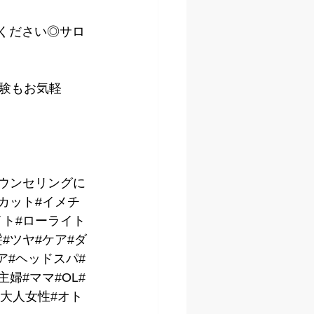
kください◎サロ
体験もお気軽
カウンセリングに
カット#イメチ
イト#ローライト
#ツヤ#ケア#ダ
ア#ヘッドスパ#
婦#ママ#OL#
グ#大人女性#オト