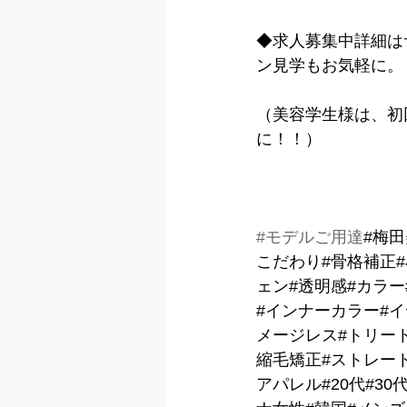
◆求人募集中詳細は
ン見学もお気軽に。
（美容学生様は、初
に！！）
#モデルご用達
#梅
こだわり#骨格補正#
ェン#透明感#カラ
#インナーカラー#イ
メージレス#トリー
縮毛矯正#ストレート
アパレル#20代#30