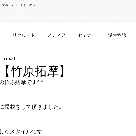
ップボーンカットトーキョー
STEP BONE CUT
Products
Academy
Recruit
S
リクルート
メディア
セミナー
誕生物語
min read
夏菜
TAISEI
NANA
幸太郎
OSAKA
yuuk
【竹原拓摩】
竹原拓摩です^ ^
お笑い
に掲載をして頂きました。
したスタイルです。