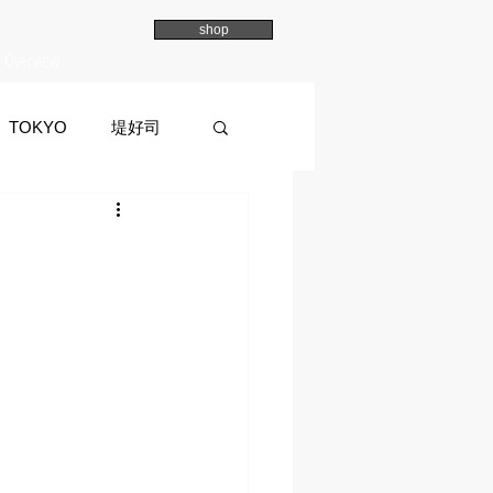
shop
Overview
TOKYO
堤好司
a
イマイマユ