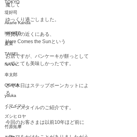
TOKYO
魔して
堤好司
ゆっくり過ごしました。
Akane Kanda
HAYATO
用賀駅の近くにある、
Here Comes the Sunという
夏菜
TAISEI
お店ですが、パンケーキが餅っとして
いてとても美味しかったです。
NANA
幸太郎
OSAKA
さて本日はステップボーンカットによ
る
yuuka
イマイマユ
パーマスタイルのご紹介です。
ズシヒロヤ
今回のお客さまは以前10年ほど前に
竹原拓摩
パーマをかけたことがありましたがう