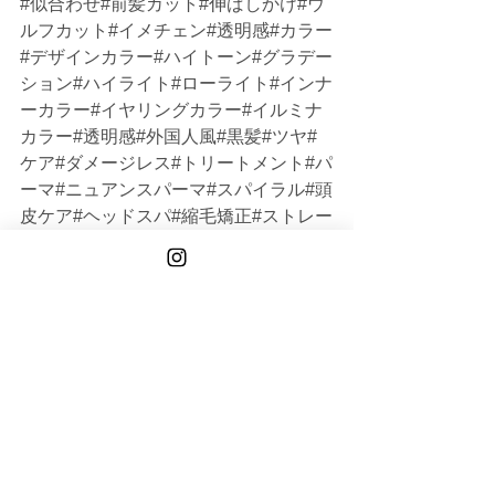
#似合わせ#前髪カット#伸ばしかけ#ウ
ルフカット#イメチェン#透明感#カラー
#デザインカラー#ハイトーン#グラデー
ション#ハイライト#ローライト#インナ
ーカラー#イヤリングカラー#イルミナ
カラー#透明感#外国人風#黒髪#ツヤ#
ケア#ダメージレス#トリートメント#パ
ーマ#ニュアンスパーマ#スパイラル#頭
皮ケア#ヘッドスパ#縮毛矯正#ストレー
ト#髪質改善#白髪#白髪染め#白髪ぼか
し#グレイカラー#主婦#ママ#OL#アパ
レル#20代#30代#40代#50代#60代#シ
ョート#ボブ#ミディアム#ロング#大人
女性#オトナ女性#韓国#メンズ