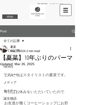
南青山 表参道の美容院 ステップボーンカットトーキョー
shop
Post
全ての記事
夏菜
全ての記事
Mar 7, 2024
2 min read
【夏菜】10年ぶりのパーマ
Takamitsu
Updated:
Mar 26, 2025
NEWS
リクルート
こんにちはスタイリストの夏菜です。
メディア
セミナー
昨日はお休みをいただいていたので
誕生物語
お友達が働くコーヒーショップにお邪