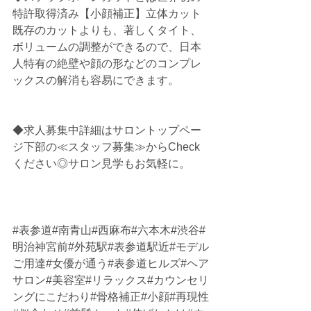
特許取得済み【小顔補正】立体カット
既存のカットよりも、著しくタイト、
ボリュームの調整ができるので、日本
人特有の絶壁や顔の形などのコンプレ
ックスの解消も容易にできます。
◆求人募集中詳細はサロントップペー
ジ下部の≪スタッフ募集≫からCheck
ください◎サロン見学もお気軽に。
#表参道
#南青山#西麻布#六本木#渋谷#
明治神宮前#外苑駅#表参道駅近#モデル
ご用達#女優が通う#表参道ヒルズ#ヘア
サロン#美容室#リラックス#カウンセリ
ングにこだわり#骨格補正#小顔#再現性