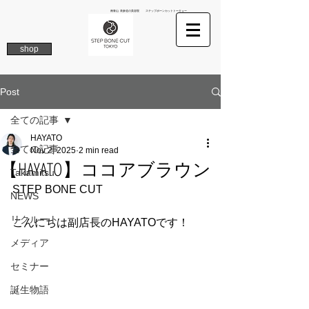
南青山 表参道の美容院 ステップボーンカットトーキョー
shop
Post
全ての記事
HAYATO
全ての記事
Nov 2, 2025
2 min read
【HAYATO】ココアブラウン
Takamitsu
STEP BONE CUT
NEWS
リクルート
こんにちは副店長のHAYATOです！
メディア
セミナー
誕生物語