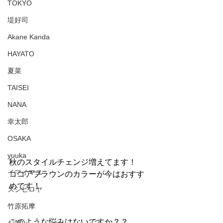
TOKYO
堤好司
Akane Kanda
HAYATO
夏菜
TAISEI
NANA
幸太郎
OSAKA
yuuka
秋のスタイルチェンジ増えてます！
イマイマユ
ココアブラウンのカラーが今はおすす
めです！
ズシヒロヤ
竹原拓摩
このような悩みはないですか？？