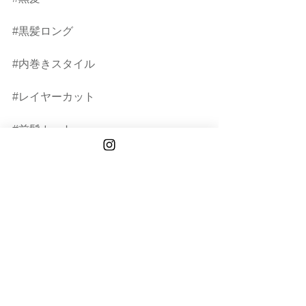
#黒髪ロング
#内巻きスタイル
#レイヤーカット
#前髪カット
#顔まわりレイヤー
#顔まわりカット
#癖毛カット
#癖毛ヘア
#小顔ボブ