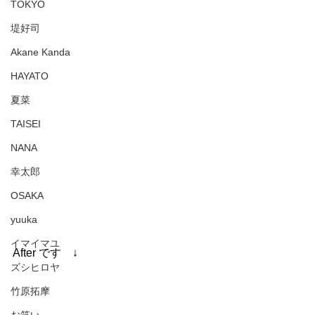
TOKYO
堤好司
Akane Kanda
HAYATO
夏菜
TAISEI
NANA
幸太郎
OSAKA
yuuka
イマイマユ
After です　↓
ズシヒロヤ
竹原拓摩