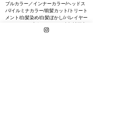
ブルカラー／インナーカラー/ヘッドス
パ/イルミナカラー/前髪カット/トリート
メント/白髪染め/白髪ぼかし/バレイヤー
ジュ/ステップボーンカット/小顔補正立
体カット/リタッチ/ウルフカット/青山/
表参道/学割U24/30代/40代/50代/レイヤ
ーカット
See All
Recent Posts