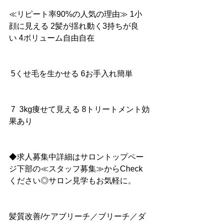
≪リピート率90%の人気の理由≫ 1小
顔に見える 2髪が揺れ動く3持ちが良
い 4ボリューム自由自在
 5くせ毛を生かせる 6お手入れ簡単
 7  3kg痩せて見える 8トリートメント効
果あり
◆求人募集中詳細はサロントップペー
ジ下部の≪スタッフ募集≫からCheck
ください◎サロン見学もお気軽に。
髪質改善/ケアブリーチ／ブリーチ／ダ