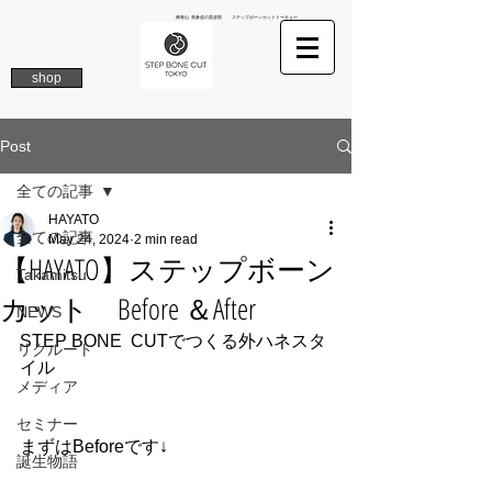
南青山 表参道の美容院 ステップボーンカットトーキョー
shop
Post
全ての記事
HAYATO
全ての記事
May 24, 2024
2 min read
【HAYATO】ステップボーン
Takamitsu
カット Before ＆After
NEWS
STEP BONE  CUTでつくる外ハネスタ
リクルート
イル
メディア
セミナー
まずはBeforeです↓
誕生物語