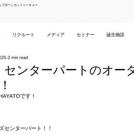
ップボーンカットトーキョー
STEP BONE CUT
Products
Academy
Recruit
S
リクルート
メディア
セミナー
誕生物語
025
2 min read
夏菜
TAISEI
NANA
幸太郎
OSAKA
yuuk
ATO】センターパートのオー
！
お笑い
AYATOです！
ズセンターパート！！