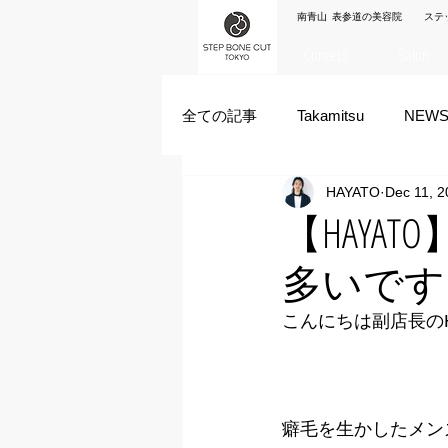
南青山 表参道の美容院 ステ
Concept
Salon
全ての記事
Takamitsu
NEW
HAYATO
Dec 11, 2
Akane Kanda
HAYATO
【HAY
多いです
ズシヒロヤ
竹原拓摩
こんにちは副店長のH
癖毛を生かしたメン