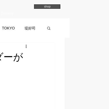
shop
Overview
TOKYO
堤好司
a
イマイマユ
ダーが