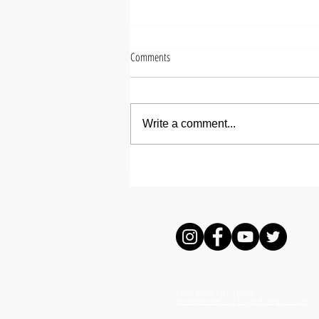
Comments
Write a comment...
【ズシヒロヤ】ミディアムメ
ンズパーマ
STEP BONE CUT TOKYO
東京都港区南青山5丁目3-25
BC南青山ビル2F