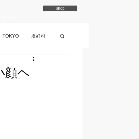
shop
Overview
TOKYO
堤好司
a
イマイマユ
小顔ヘ