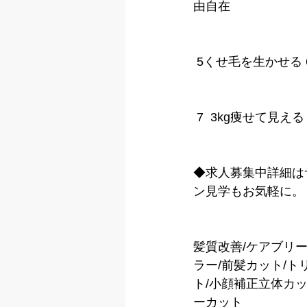
由自在
 5くせ毛を生かせる
 7  3kg痩せて見
◆求人募集中詳細は
ン見学もお気軽に。
髪質改善/ケアブリ
ラー/前髪カット/ト
ト/小顔補正立体カット
ーカット