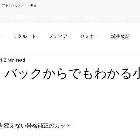
ップボーンカットトーキョー
STEP BONE CUT
Products
Academy
Recruit
S
リクルート
メディア
セミナー
誕生物語
24
2 min read
夏菜
TAISEI
NANA
幸太郎
OSAKA
yuuk
ATO】バックからでもわかる
お笑い
er 長さを変えない骨格補正のカット！