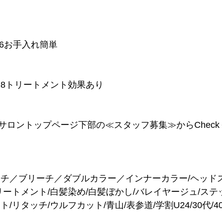
 6お手入れ簡単
える 8トリートメント効果あり
サロントップページ下部の≪スタッフ募集≫からChec
ーチ／ブリーチ／ダブルカラー／インナーカラー/ヘッド
リートメント/白髪染め/白髪ぼかし/バレイヤージュ/ス
/リタッチ/ウルフカット/青山/表参道/学割U24/30代/40