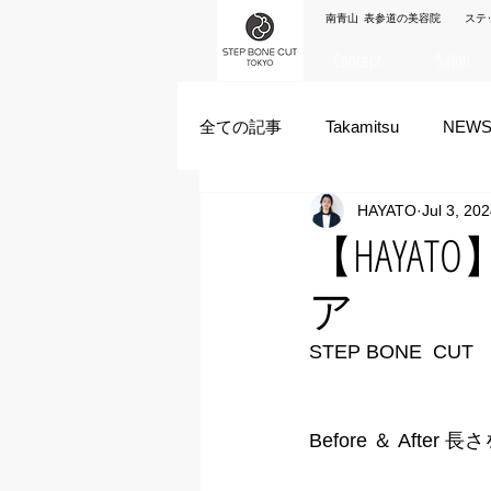
南青山 表参道の美容院 ステ
Concept
Salon
全ての記事
Takamitsu
NEW
HAYATO
Jul 3, 20
Akane Kanda
HAYATO
【HAY
ア
ズシヒロヤ
竹原拓摩
STEP BONE  CUT 
Before ＆ Aft