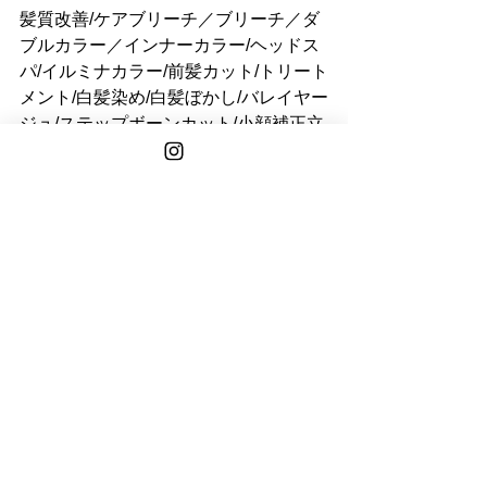
髪質改善/ケアブリーチ／ブリーチ／ダ
ブルカラー／インナーカラー/ヘッドス
パ/イルミナカラー/前髪カット/トリート
メント/白髪染め/白髪ぼかし/バレイヤー
ジュ/ステップボーンカット/小顔補正立
体カット/リタッチ/ウルフカット/青山/
表参道/学割U24/30代/40代/50代/レイヤ
ーカット
HAYATO
See All
Recent Posts