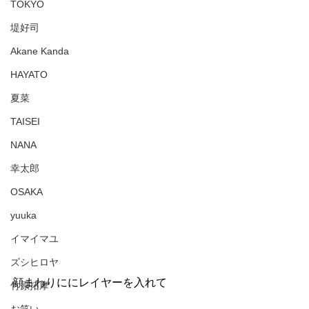
TOKYO
堤好司
Akane Kanda
HAYATO
夏菜
TAISEI
NANA
幸太郎
OSAKA
yuuka
イマイマユ
ズシヒロヤ
顔まわりににレイヤーを入れて
竹原拓摩