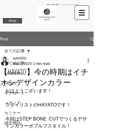
南青山 表参道の美容院 ステップボーンカットトーキョー
shop
Post
全ての記事
HAYATO
全ての記事
Mar 2, 2025
2 min read
【HAYATO】今の時期はイチ
Takamitsu
オシデザインカラー
NEWS
おはようございます！
リクルート
メディア
スタイリストのHAYATOです！
セミナー
今回はSTEP BONE  CUTでつくるデザ
誕生物語
インカラーボブルフスタイル！