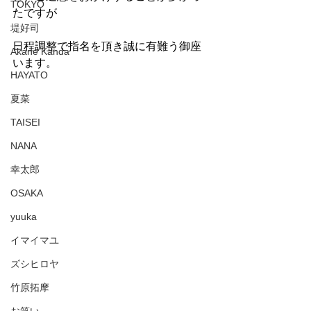
TOKYO
たですが
堤好司
日程調整で指名を頂き誠に有難う御座
Akane Kanda
います。
HAYATO
夏菜
TAISEI
NANA
幸太郎
OSAKA
yuuka
イマイマユ
ズシヒロヤ
竹原拓摩