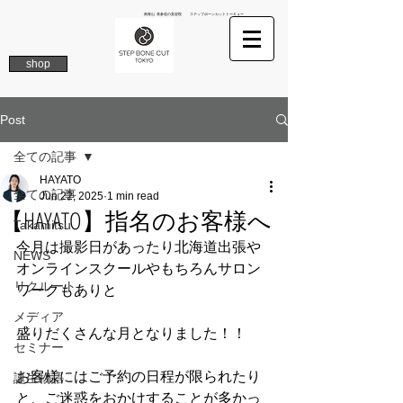
南青山 表参道の美容院 ステップボーンカットトーキョー
shop
Post
全ての記事
HAYATO
全ての記事
Jun 22, 2025
1 min read
【HAYATO】指名のお客様へ
Takamitsu
今月は撮影日があったり北海道出張や
NEWS
オンラインスクールやもちろんサロン
リクルート
ワークもありと
メディア
盛りだくさんな月となりました！！
セミナー
お客様にはご予約の日程が限られたり
誕生物語
と、ご迷惑をおかけすることが多かっ