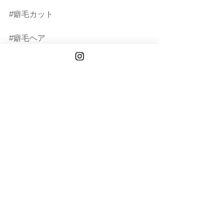
#癖毛カット
#癖毛ヘア
#小顔ボブ
#ロングレイヤー
HAYATO
See All
Recent Posts