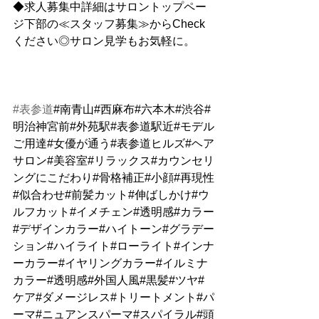
◆求人募集中詳細はサロントップペー
ジ下部の≪スタッフ募集≫からCheck
ください◎サロン見学もお気軽に。
#表参道
#南青山#西麻布#六本木#渋谷#
明治神宮前#外苑駅#表参道駅近#モデル
ご用達#女優が通う#表参道ヒルズ#ヘア
サロン#美容室#リラックス#カウンセリ
ングにこだわり#骨格補正#小顔#再現性
#似合わせ#前髪カット#伸ばしかけ#ウ
ルフカット#イメチェン#透明感#カラー
#デザインカラー#ハイトーン#グラデー
ション#ハイライト#ローライト#インナ
ーカラー#イヤリングカラー#イルミナ
カラー#透明感#外国人風#黒髪#ツヤ#
ケア#ダメージレス#トリートメント#パ
ーマ#ニュアンスパーマ#スパイラル#頭