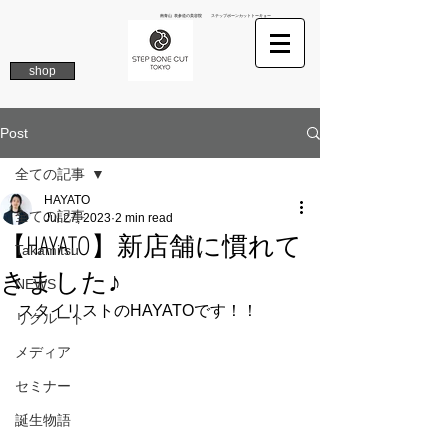
南青山 表参道の美容院 ステップボーンカットトーキョー
shop
Post
全ての記事
HAYATO
全ての記事
Jul 27, 2023
2 min read
【HAYATO】新店舗に慣れて
Takamitsu
きました♪
NEWS
スタイリストのHAYATOです！！
リクルート
メディア
セミナー
誕生物語