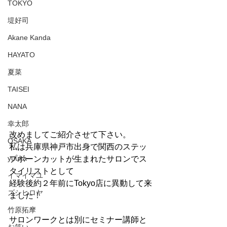
TOKYO
堤好司
Akane Kanda
HAYATO
夏菜
TAISEI
NANA
幸太郎
改めましてご紹介させて下さい。
OSAKA
私は兵庫県神戸市出身で関西のステッ
yuuka
プボーンカットが生まれたサロンでス
タイリストとして
イマイマユ
経験後約２年前にTokyo店に異動して来
ズシヒロヤ
ました！
竹原拓摩
サロンワークとは別にセミナー講師と