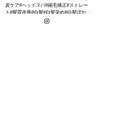
皮ケア#ヘッドスパ#縮毛矯正#ストレー
ト#髪質改善#白髪#白髪染め#白髪ぼか
し#グレイカラー#主婦#ママ#OL#アパ
レル#20代#30代#40代#50代#60代#シ
ョート#ボブ#ミディアム#ロング#大人
女性#オトナ女性#韓国#メンズ
See All
Recent Posts