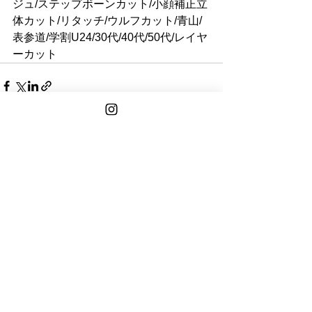
ジュ/ステップボーンカット/小顔補正立
体カット/リタッチ/ウルフカット/青山/
表参道/学割U24/30代/40代/50代/レイヤ
ーカット
See All
Recent Posts