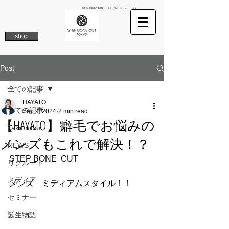
南青山 表参道の美容院 ステップボーンカットトーキョー
shop
Post
全ての記事
HAYATO
全ての記事
Sep 9, 2024
2 min read
【HAYATO】癖毛でお悩みの
Takamitsu
メンズもこれで解決！？
NEWS
STEP BONE  CUT 
リクルート
メディア
メンズ　ミディアムスタイル！！
セミナー
誕生物語