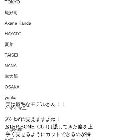
TOKYO
堤好司
Akane Kanda
HAYATO
夏菜
TAISEI
NANA
幸太郎
OSAKA
yuuka
実は癖毛なモデルさん！！
イマイマユ
ズシヒロヤ
パーマに見えますよね！　
STEP BONE  CUTは隠してきた癖を上
竹原拓摩
手く見せるようにカットできるのが特