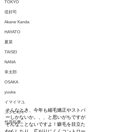
TOKYO
堤好司
Akane Kanda
HAYATO
夏菜
TAISEI
NANA
幸太郎
OSAKA
yuuka
イマイマユ
そんなとき、今年も縮毛矯正やストパ
ズシヒロヤ
ーしかないか。、、と思いがちですが
竹原拓摩
そんなことないですよ！癖毛を目立た
なくしたり、広がりにくくコントロー