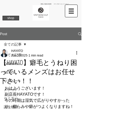
南青山 表参道の美容院 ステップボーンカットトーキョー
shop
Post
全ての記事
HAYATO
全ての記事
Jun 1, 2025
1 min read
【HAYATO】癖毛とうねり困
Takamitsu
っているメンズはお任せ
NEWS
下さい！！
リクルート
おはようございます！
メディア
副店長HAYATOです！
セミナー
今の時期は湿気で広がりやすかった
り、膨らみや癖がつよくなりますね！
誕生物語