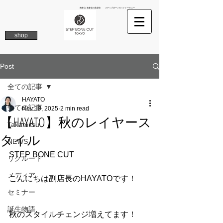
南青山 表参道の美容院 ステップボーンカットトーキョー
shop
Post
全ての記事
HAYATO
全ての記事
Nov 19, 2025
2 min read
【HAYATO】秋のレイヤース
Takamitsu
タイル
NEWS
STEP BONE CUT
リクルート
メディア
こんにちは副店長のHAYATOです！
セミナー
誕生物語
秋のスタイルチェンジ増えてます！