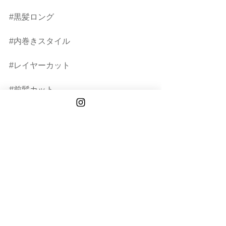
#黒髪ロング
#内巻きスタイル
#レイヤーカット
#前髪カット
#顔まわりレイヤー
#顔まわりカット
#癖毛カット
#癖毛ヘア
#小顔ボブ