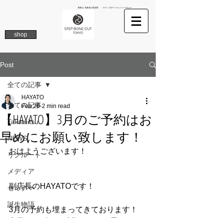
南青山 表参道の美容院 ステップボーンカットトーキョー
shop
Post
全ての記事
HAYATO
全ての記事
Feb 26
2 min read
【HAYATO】3月のご予約はお
Takamitsu
早めにお願い致します！
NEWS
おはようございます！
リクルート
メディア
副店長のHAYATOです！
セミナー
誕生物語
3月の予約も埋まってきております！