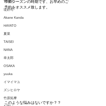
TOKYO
卒業シーズンの時期です、お早めのご
予約をオススメ致します。
堤好司
Akane Kanda
HAYATO
夏菜
TAISEI
NANA
幸太郎
OSAKA
yuuka
イマイマユ
ズシヒロヤ
竹原拓摩
このような悩みはないですか？？