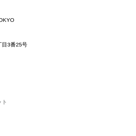
TOKYO
目3番25号
ット