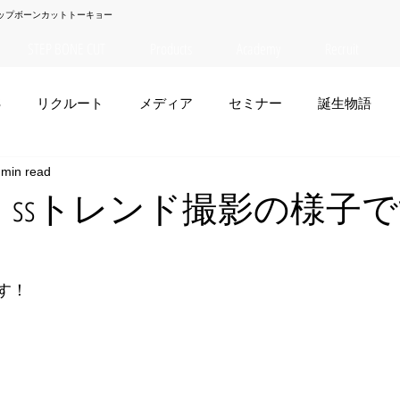
ップボーンカットトーキョー
STEP BONE CUT
Products
Academy
Recruit
S
リクルート
メディア
セミナー
誕生物語
 min read
夏菜
TAISEI
NANA
幸太郎
OSAKA
yuuk
TO】ssトレンド撮影の様子
お笑い
です！