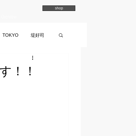
shop
Overview
TOKYO
堤好司
a
イマイマユ
です！！