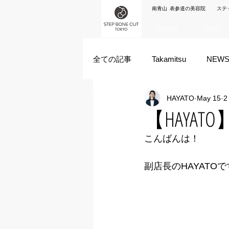
南青山 表参道の美容院 ステ
Concept
Salon
全ての記事
Takamitsu
NEW
HAYATO
May 15
2
Akane Kanda
HAYATO
【HAYA
こんばんは！
ズシヒロヤ
竹原拓摩
副店長のHAYATO