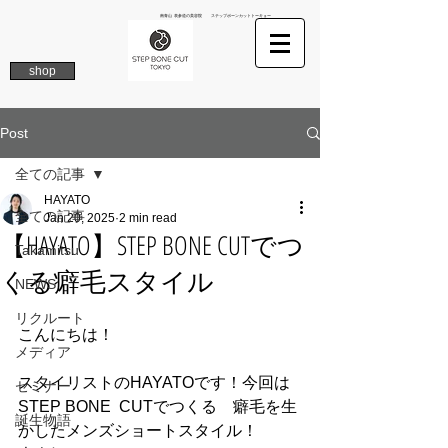
南青山 表参道の美容院 ステップボーンカットトーキョー
shop
Post
全ての記事
HAYATO
全ての記事
Jan 20, 2025
2 min read
【HAYATO】STEP BONE CUTでつ
Takamitsu
くる癖毛スタイル
NEWS
リクルート
こんにちは！
メディア
スタイリストのHAYATOです！今回は
セミナー
STEP BONE  CUTでつくる　癖毛を生
誕生物語
かしたメンズショートスタイル！