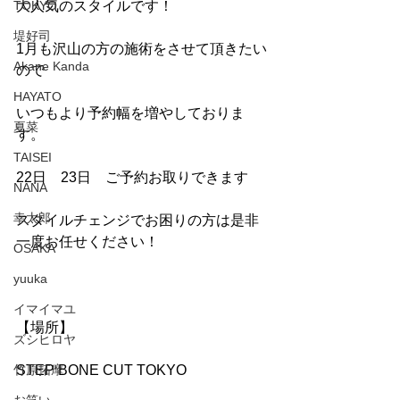
TOKYO
大人気のスタイルです！
堤好司
1月も沢山の方の施術をさせて頂きたい
Akane Kanda
ので
HAYATO
いつもより予約幅を増やしておりま
夏菜
す。
TAISEI
22日　23日　ご予約お取りできます
NANA
幸太郎
スタイルチェンジでお困りの方は是非
一度お任せください！
OSAKA
yuuka
イマイマユ
【場所】
ズシヒロヤ
竹原拓摩
STEP BONE CUT TOKYO