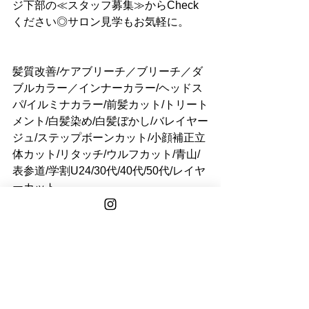
ジ下部の≪スタッフ募集≫からCheck
ください◎サロン見学もお気軽に。
髪質改善/ケアブリーチ／ブリーチ／ダ
ブルカラー／インナーカラー/ヘッドス
パ/イルミナカラー/前髪カット/トリート
メント/白髪染め/白髪ぼかし/バレイヤー
ジュ/ステップボーンカット/小顔補正立
体カット/リタッチ/ウルフカット/青山/
表参道/学割U24/30代/40代/50代/レイヤ
ーカット
See All
Recent Posts