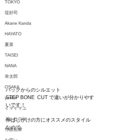
TOKYO
堤好司
Akane Kanda
HAYATO
夏菜
TAISEI
NANA
幸太郎
OSAKA
バックからのシルエット
STEP BONE  CUT で違いが分かりやす
yuuka
いです！
イマイマユ
ズシヒロヤ
伸ばしかけの方にオススメのスタイル
なので
竹原拓摩