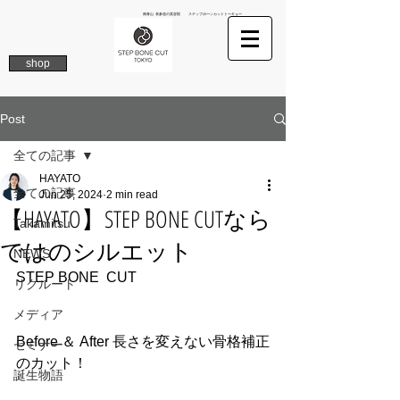
南青山 表参道の美容院 ステップボーンカットトーキョー
shop
Post
全ての記事
HAYATO
全ての記事
Jun 25, 2024
2 min read
【HAYATO】STEP BONE CUTなら
Takamitsu
ではのシルエット
NEWS
STEP BONE  CUT 
リクルート
メディア
Before ＆ After 長さを変えない骨格補正
セミナー
のカット！
誕生物語