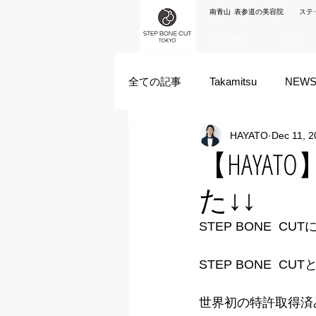
南青山 表参道の美容院 ステ
Concept
Salon
全ての記事
Takamitsu
NEW
HAYATO
Dec 11, 2
Akane Kanda
HAYATO
【HAYAT
た↓↓
ズシヒロヤ
竹原拓摩
STEP BONE  C
STEP BONE  CU
世界初の特許取得済