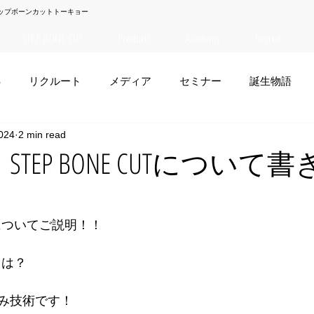
ップボーンカットトーキョー
STEP BONE CUT
Products
Academy
Recruit
S
リクルート
メディア
セミナー
誕生物語
024
2 min read
夏菜
TAISEI
NANA
幸太郎
OSAKA
yuuk
O】STEP BONE CUTについて
お笑い
UTについてご説明！！
Tとは？
み技術です！