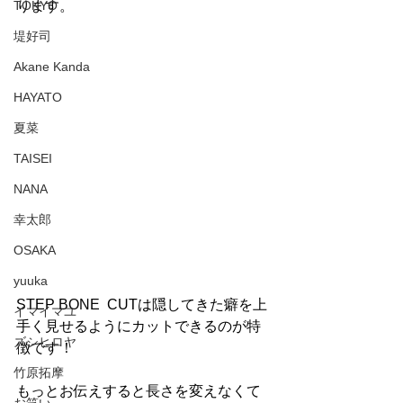
TOKYO
ります。
堤好司
Akane Kanda
HAYATO
夏菜
TAISEI
NANA
幸太郎
OSAKA
yuuka
STEP BONE  CUTは隠してきた癖を上
イマイマユ
手く見せるようにカットできるのが特
ズシヒロヤ
徴です！
竹原拓摩
もっとお伝えすると長さを変えなくて