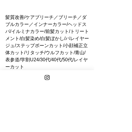
髪質改善/ケアブリーチ／ブリーチ／ダ
ブルカラー／インナーカラー/ヘッドス
パ/イルミナカラー/前髪カット/トリート
メント/白髪染め/白髪ぼかし/バレイヤー
ジュ/ステップボーンカット/小顔補正立
体カット/リタッチ/ウルフカット/青山/
表参道/学割U24/30代/40代/50代/レイヤ
ーカット
See All
Recent Posts