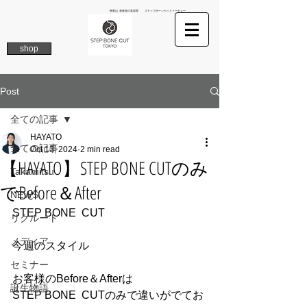
南青山 表参道の美容院 ステップボーンカットトーキョー
shop
Post
全ての記事
HAYATO
全ての記事
Oct 13, 2024
2 min read
【HAYATO】STEP BONE CUTのみ
Takamitsu
でBefore＆After
NEWS
STEP BONE  CUT 
リクルート
メディア
今週のスタイル
セミナー
お客様のBefore＆Afterは
誕生物語
STEP BONE  CUTのみで違いがでてお