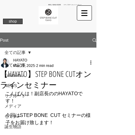
南青山 表参道の美容院 ステップボーンカットトーキョー
shop
Post
全ての記事
HAYATO
全ての記事
Mar 21, 2025
2 min read
【HAYATO】STEP BONE CUTオン
Takamitsu
ラインセミナー
NEWS
こんばんは！副店長ののHAYATOで
リクルート
す！
メディア
今回はSTEP BONE  CUT セミナーの様
セミナー
子をお届け致します！
誕生物語