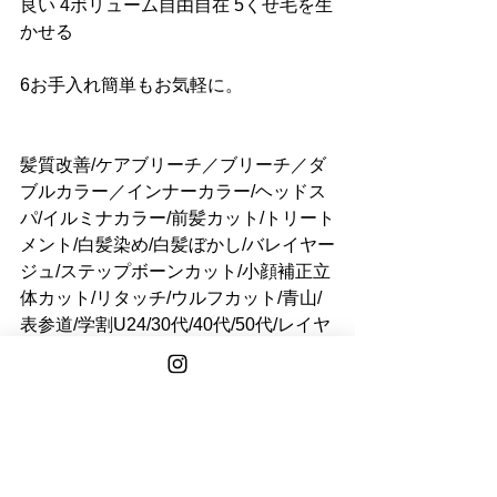
良い 4ボリューム自由自在 5くせ毛を生
かせる 
6お手入れ簡単もお気軽に。
髪質改善/ケアブリーチ／ブリーチ／ダ
ブルカラー／インナーカラー/ヘッドス
パ/イルミナカラー/前髪カット/トリート
メント/白髪染め/白髪ぼかし/バレイヤー
ジュ/ステップボーンカット/小顔補正立
体カット/リタッチ/ウルフカット/青山/
表参道/学割U24/30代/40代/50代/レイヤ
ーカット