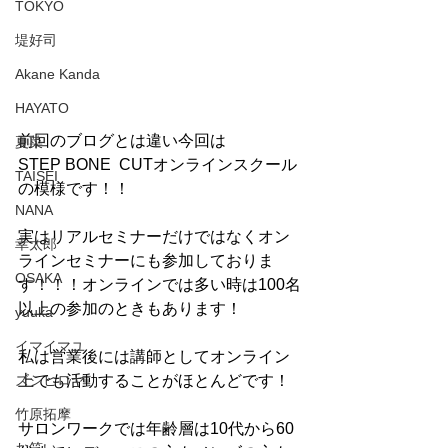
TOKYO
堤好司
Akane Kanda
HAYATO
前回のブログとは違い今回は
夏菜
STEP BONE  CUTオンラインスクール
TAISEI
の模様です！！
NANA
実はリアルセミナーだけではなくオン
幸太郎
ラインセミナーにも参加しておりま
OSAKA
す！！！オンラインでは多い時は100名
以上の参加のときもあります！
yuuka
イマイマユ
私は営業後には講師としてオンライン
ズシヒロヤ
上でも活動することがほとんどです！
竹原拓摩
サロンワークでは年齢層は10代から60