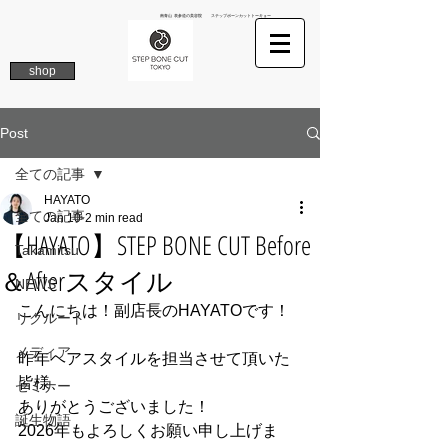
南青山 表参道の美容院 ステップボーンカットトーキョー
shop
Post
全ての記事
HAYATO
全ての記事
Jan 10
2 min read
【HAYATO】STEP BONE CUT Before
Takamitsu
＆Afterスタイル
NEWS
こんにちは！副店長のHAYATOです！
リクルート
メディア
昨年ヘアスタイルを担当させて頂いた
皆様、
セミナー
ありがとうございました！
誕生物語
2026年もよろしくお願い申し上げま