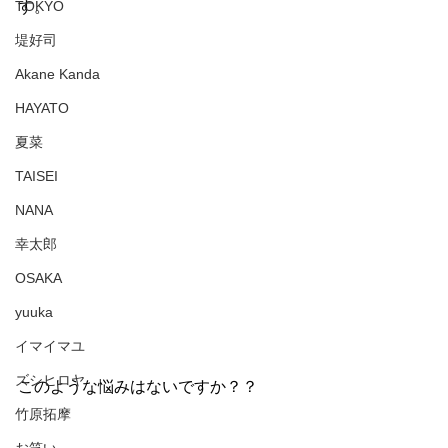
TOKYO
す。
堤好司
Akane Kanda
HAYATO
夏菜
TAISEI
NANA
幸太郎
OSAKA
yuuka
イマイマユ
ズシヒロヤ
このような悩みはないですか？？
竹原拓摩